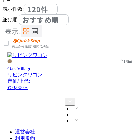
1
件
120件
表示件数:
おすすめ順
並び順:
表示:
QuickShip
発注から最短2週間で納品
全1商品
Oak Village
リビングワゴン
定価/上代:
¥50,000 ~
1
運営会社
利用規約