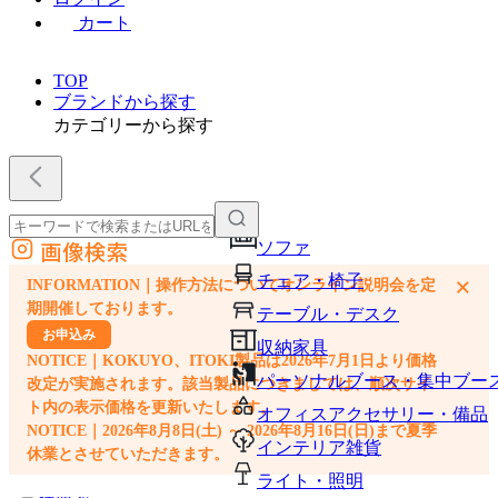
カート
TOP
ブランドから探す
カテゴリーから探す
画像検索
ソファ
外部サイトの商品をカートに追加
チェア・椅子
×
INFORMATION｜操作方法についてオンライン説明会を定
他のサイトで見つけた商品ページのURLを貼り付けて、カートに追加できます
期開催しております。
テーブル・デスク
お申込み
収納家具
NOTICE｜KOKUYO、ITOKI製品は2026年7月1日より価格
パーソナルブース・集中ブー
改定が実施されます。該当製品につきましては、順次サイ
ト内の表示価格を更新いたします。
オフィスアクセサリー・備品
NOTICE｜2026年8月8日(土) ～ 2026年8月16日(日)まで夏季
インテリア雑貨
休業とさせていただきます。
ライト・照明