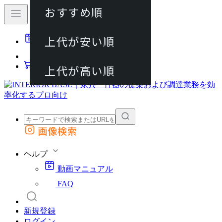
おすすめ順
80件
上代が安い順
動画マニュアル
120件
FAQ
カート
上代が高い順
画像検索
外部サイトの商品をカートに追加
他のサイトで見つけた商品ページのURLを貼り付けて、カートに追加できます
ヘルプ
動画マニュアル
FAQ
新規登録
ログイン