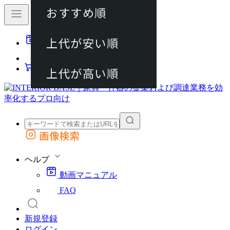
おすすめ順
80件
上代が安い順
動画マニュアル
120件
FAQ
カート
上代が高い順
画像検索
外部サイトの商品をカートに追加
他のサイトで見つけた商品ページのURLを貼り付けて、カートに追加できます
ヘルプ
動画マニュアル
FAQ
新規登録
ログイン