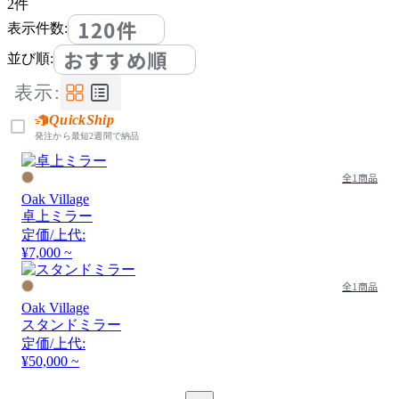
2
件
120件
表示件数:
おすすめ順
並び順:
表示:
QuickShip
発注から最短2週間で納品
全1商品
Oak Village
卓上ミラー
定価/上代:
¥7,000 ~
全1商品
Oak Village
スタンドミラー
定価/上代:
¥50,000 ~