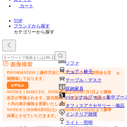
カート
TOP
ブランドから探す
カテゴリーから探す
画像検索
ソファ
外部サイトの商品をカートに追加
チェア・椅子
×
INFORMATION｜操作方法についてオンライン説明会を定
他のサイトで見つけた商品ページのURLを貼り付けて、カートに追加できます
期開催しております。
テーブル・デスク
お申込み
収納家具
NOTICE｜KOKUYO、ITOKI製品は2026年7月1日より価格
パーソナルブース・集中ブー
改定が実施されます。該当製品につきましては、順次サイ
ト内の表示価格を更新いたします。
オフィスアクセサリー・備品
NOTICE｜2026年8月8日(土) ～ 2026年8月16日(日)まで夏季
インテリア雑貨
休業とさせていただきます。
ライト・照明