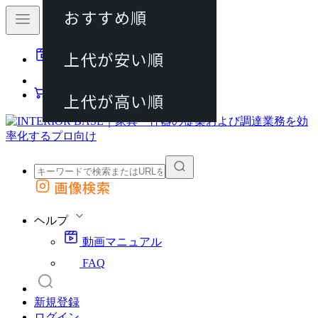
おすすめ順
80件
上代が安い順
動画マニュアル
120件
FAQ
カート
上代が高い順
画像検索
外部サイトの商品をカートに追加
他のサイトで見つけた商品ページのURLを貼り付けて、カートに追加できます
ヘルプ
動画マニュアル
FAQ
新規登録
ログイン