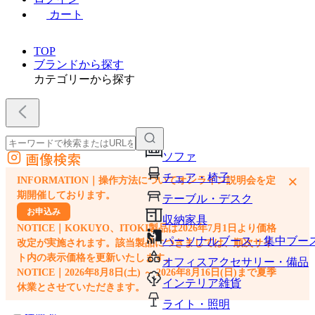
カート
TOP
ブランドから探す
カテゴリーから探す
画像検索
ソファ
外部サイトの商品をカートに追加
チェア・椅子
×
INFORMATION｜操作方法についてオンライン説明会を定
他のサイトで見つけた商品ページのURLを貼り付けて、カートに追加できます
期開催しております。
テーブル・デスク
お申込み
収納家具
NOTICE｜KOKUYO、ITOKI製品は2026年7月1日より価格
パーソナルブース・集中ブー
改定が実施されます。該当製品につきましては、順次サイ
ト内の表示価格を更新いたします。
オフィスアクセサリー・備品
NOTICE｜2026年8月8日(土) ～ 2026年8月16日(日)まで夏季
インテリア雑貨
休業とさせていただきます。
ライト・照明