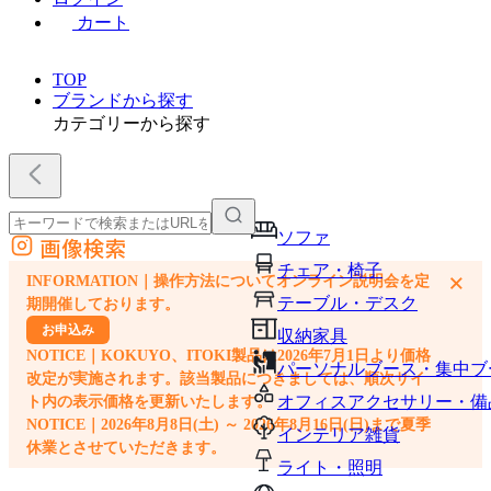
カート
TOP
ブランドから探す
カテゴリーから探す
ソファ
画像検索
外部サイトの商品をカートに追加
チェア・椅子
×
INFORMATION｜操作方法についてオンライン説明会を定
他のサイトで見つけた商品ページのURLを貼り付けて、カートに追加できます
テーブル・デスク
期開催しております。
お申込み
収納家具
NOTICE｜KOKUYO、ITOKI製品は2026年7月1日より価格
パーソナルブース・集中ブ
改定が実施されます。該当製品につきましては、順次サイ
オフィスアクセサリー・備
ト内の表示価格を更新いたします。
NOTICE｜2026年8月8日(土) ～ 2026年8月16日(日)まで夏季
インテリア雑貨
休業とさせていただきます。
ライト・照明