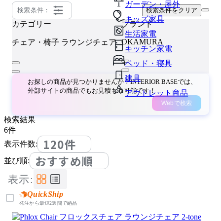
ガーデン・屋外
検索条件：
検索条件をクリア
キッズ家具
カテゴリー
ブランド
生活家電
OKAMURA
チェア・椅子
ラウンジチェア
キッチン家電
ベッド・寝具
建具
お探しの商品が見つかりませんか？INTERIOR BASEでは、
外部サイトの商品でもお見積もり可能です！
アウトレット商品
Webで検索
検索結果
6
件
120件
表示件数:
おすすめ順
並び順:
表示:
QuickShip
発注から最短2週間で納品