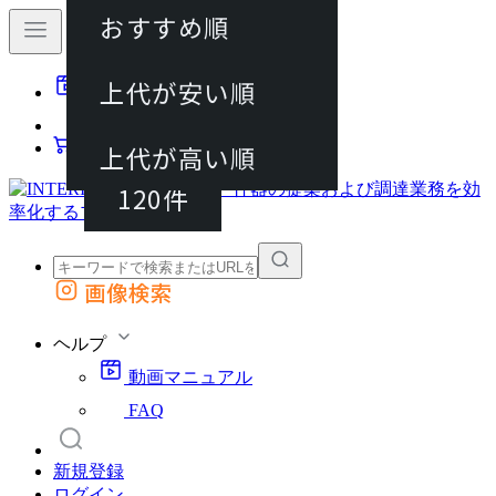
おすすめ順
40件
上代が安い順
動画マニュアル
80件
FAQ
カート
上代が高い順
120件
画像検索
外部サイトの商品をカートに追加
他のサイトで見つけた商品ページのURLを貼り付けて、カートに追加できます
ヘルプ
動画マニュアル
FAQ
新規登録
ログイン