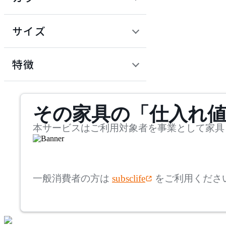
~
建具
オフプライス什器
円
サイズ
ADAL
幅
アダル
検索
特徴
~
ADAL TOTAL INTERIOR
mm
サステナビリティ商品
COLLECTION
その家具の「仕入れ
奥行
検索
アダルトータルインテリ
アコレクション
~
本サービスはご利用対象者を事業として家具
ADRS
mm
高さ
検索
アドレス
一般消費者の方は
subsclife
をご利用くださ
~
AICO
mm
座面高
検索
アイコ