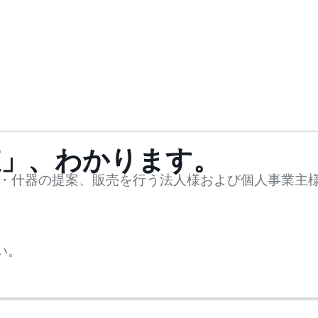
値」、わかります。
・什器の提案、販売を行う法人様および個人事業主
い。