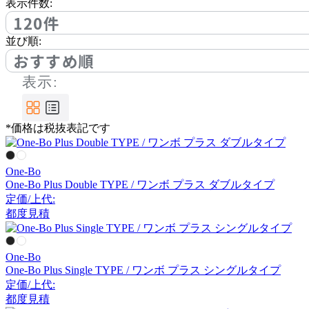
アノニマカステッリ
表示件数:
120件
並び順:
Another Garden
おすすめ順
表示:
アナザーガーデン
*価格は税抜表記です
ARIAKE
アリアケ
One-Bo
One-Bo Plus Double TYPE / ワンボ プラス ダブルタイプ
定価/上代:
arper
都度見積
アルペール
One-Bo
One-Bo Plus Single TYPE / ワンボ プラス シングルタイプ
定価/上代:
arrmet
都度見積