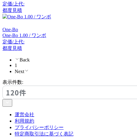
定価/上代:
アルナイ
都度見積
Astep
One-Bo
One-Bo 1.00 / ワンボ
アステップ
定価/上代:
都度見積
Back
AZUMAYA
1
Next
アズマヤ
表示件数:
120件
B-LINE
ビーライン
運営会社
利用規約
プライバシーポリシー
B.C. SAN MICHELE
特定商取引法に基づく表記