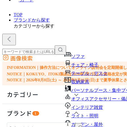
TOP
ブランドから探す
カテゴリーから探す
ソファ
画像検索
外部サイトの商品をカートに追加
チェア・椅子
他のサイトで見つけた商品ページのURLを貼り付けて、カートに追加できます
INFORMATION｜操作方法についてオンライン説明会を定期開催
テーブル・デスク
NOTICE｜KOKUYO、ITOKI製品は2026年7月1日より価
NOTICE｜2026年8月8日(土) ～ 2026年8月16日(日)まで夏季休
収納家具
パーソナルブース・集中ブ
カテゴリー
オフィスアクセサリー・備
インテリア雑貨
パーソナルブース・集中ブース
ブランド
1
ライト・照明
ソファ
ガーデン・屋外