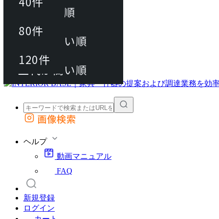
40件
おすすめ順
80件
80件
上代が安い順
動画マニュアル
120件
120件
FAQ
カート
上代が高い順
画像検索
外部サイトの商品をカートに追加
他のサイトで見つけた商品ページのURLを貼り付けて、カートに追加できます
ヘルプ
動画マニュアル
FAQ
新規登録
ログイン
カート