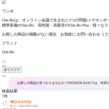
~
ワンボ
AINX
mm
One-Boは、オンライン会議で生まれた3つの問題(イヤホ
標準装備のOne-Bo、高性能・高吸音のOne-Bo Plus、様
アイネクス
お探しの商品の掲載がない場合、お気軽に
お問い合わせ
くだ
ブランド
aluna
One-Bo
アルナ
全てクリア
Andreu World
アンドリューワールド
お探しの商品が見つかりませんか？INTERIOR BASEでは、
検索結果
7
件
ANONIMA CASTELLI
QuickShip
発注から最短2週間で納品