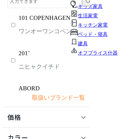
チェア・椅子
キッズ家具
生活家電
101 COPENHAGEN
テーブル・デスク
キッチン家電
ワンオーワンコペンハー
収納家具
ベッド・寝具
ゲン
オフィスアクセサリー・備品
建具
201˚
オフプライス什器
インテリア雑貨
ニヒャクイチド
ライト・照明
ガーデン・屋外
ABORD
キッズ家具
取扱いブランド一覧
アボール
生活家電
価格
キッチン家電
ACME Furniture
ベッド・寝具
定価 / 上代 (税抜)
検索
カラー
アクメファニチャー