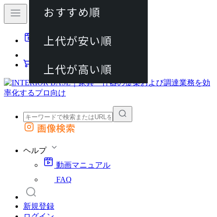
おすすめ順
80件
上代が安い順
動画マニュアル
120件
FAQ
カート
上代が高い順
画像検索
外部サイトの商品をカートに追加
他のサイトで見つけた商品ページのURLを貼り付けて、カートに追加できます
ヘルプ
動画マニュアル
FAQ
新規登録
ログイン