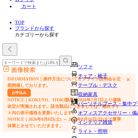
カート
TOP
ブランドから探す
カテゴリーから探す
ソファ
画像検索
外部サイトの商品をカートに追加
チェア・椅子
×
INFORMATION｜操作方法についてオンライン説明会を定
他のサイトで見つけた商品ページのURLを貼り付けて、カートに追加できます
テーブル・デスク
期開催しております。
お申込み
収納家具
NOTICE｜KOKUYO、ITOKI製品は2026年7月1日より価格
パーソナルブース・集中ブ
改定が実施されます。該当製品につきましては、順次サイ
オフィスアクセサリー・備
ト内の表示価格を更新いたします。
NOTICE｜2026年8月8日(土) ～ 2026年8月16日(日)まで夏季
インテリア雑貨
休業とさせていただきます。
ライト・照明