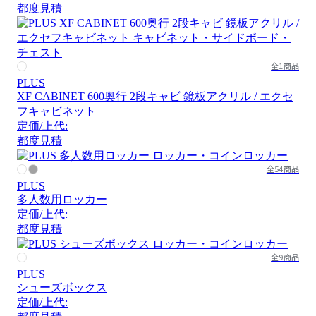
都度見積
全1商品
PLUS
XF CABINET 600奥行 2段キャビ 鏡板アクリル / エクセ
フキャビネット
定価/上代:
都度見積
全54商品
PLUS
多人数用ロッカー
定価/上代:
都度見積
全9商品
PLUS
シューズボックス
定価/上代: