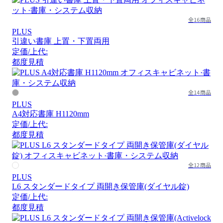
全16商品
PLUS
引違い書庫 上置・下置両用
定価/上代:
都度見積
全14商品
PLUS
A4対応書庫 H1120mm
定価/上代:
都度見積
全12商品
PLUS
L6 スタンダードタイプ 両開き保管庫(ダイヤル錠)
定価/上代:
都度見積