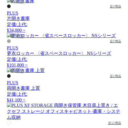
廃盤
全3商品
PLUS
片開き書庫
定価/上代:
¥34,000 ~
廃盤
全3商品
PLUS
更衣ロッカー 〈省スペースロッカー〉 NSシリーズ
定価/上代:
¥101,800 ~
廃盤
全2商品
PLUS
両開き書庫 上置
定価/上代:
¥41,100 ~
全12商品