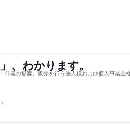
値」、わかります。
・什器の提案、販売を行う法人様および個人事業主
い。