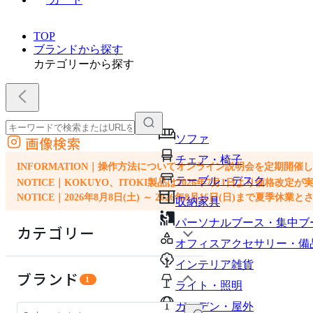
TOP
ブランドから探す
カテゴリーから探す
ソファ
画像検索
外部サイトの商品をカートに追加
チェア・椅子
他のサイトで見つけた商品ページのURLを貼り付けて、カートに追加できます
INFORMATION｜操作方法についてオンライン説明会を定期開催
テーブル・デスク
NOTICE｜KOKUYO、ITOKI製品は2026年7月1日より価
NOTICE｜2026年8月8日(土) ～ 2026年8月16日(日)まで夏季休
収納家具
パーソナルブース・集中ブ
カテゴリー
オフィスアクセサリー・備
インテリア雑貨
ソファ
ブランド
1
ライト・照明
チェア・椅子
ガーデン・屋外