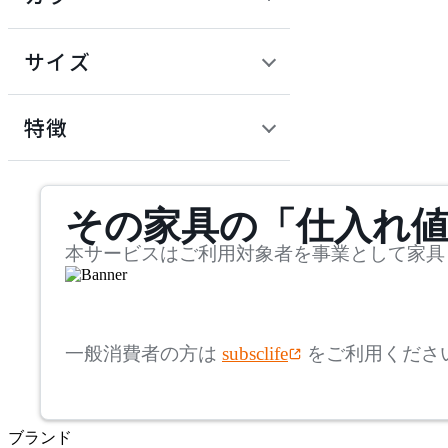
~
建具
オフプライス什器
円
サイズ
ADAL
幅
アダル
検索
特徴
~
ADAL TOTAL INTERIOR
mm
サステナビリティ商品
COLLECTION
その家具の「仕入れ
奥行
検索
アダルトータルインテリ
アコレクション
~
本サービスはご利用対象者を事業として家具
ADRS
mm
高さ
検索
アドレス
一般消費者の方は
subsclife
をご利用くださ
~
AICO
mm
ブランド
座面高
検索
アイコ