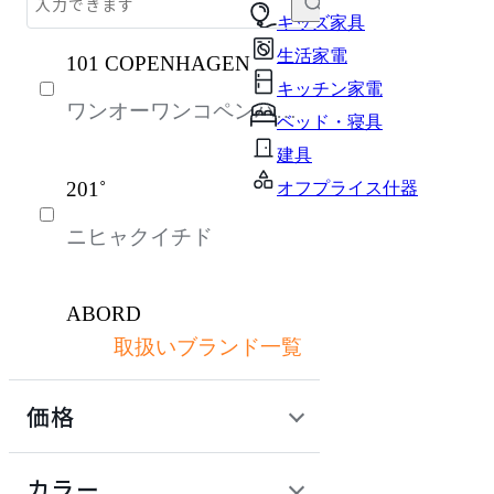
テーブル・デスク
キッズ家具
生活家電
101 COPENHAGEN
収納家具
キッチン家電
ワンオーワンコペンハー
パーソナルブース・集中ブース
ベッド・寝具
ゲン
オフィスアクセサリー・備品
建具
201˚
オフプライス什器
インテリア雑貨
ニヒャクイチド
ライト・照明
ガーデン・屋外
ABORD
キッズ家具
取扱いブランド一覧
アボール
生活家電
価格
キッチン家電
ACME Furniture
ベッド・寝具
定価 / 上代 (税抜)
検索
カラー
アクメファニチャー