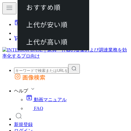
おすすめ順
80件
上代が安い順
動画マニュアル
120件
FAQ
カート
上代が高い順
画像検索
外部サイトの商品をカートに追加
他のサイトで見つけた商品ページのURLを貼り付けて、カートに追加できます
ヘルプ
動画マニュアル
FAQ
新規登録
ログイン