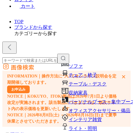
カート
TOP
ブランドから探す
カテゴリーから探す
画像検索
ソファ
外部サイトの商品をカートに追加
チェア・椅子
×
INFORMATION｜操作方法についてオンライン説明会を定
他のサイトで見つけた商品ページのURLを貼り付けて、カートに追加できます
期開催しております。
テーブル・デスク
お申込み
収納家具
NOTICE｜KOKUYO、ITOKI製品は2026年7月1日より価格
パーソナルブース・集中ブー
改定が実施されます。該当製品につきましては、順次サイ
ト内の表示価格を更新いたします。
オフィスアクセサリー・備品
NOTICE｜2026年8月8日(土) ～ 2026年8月16日(日)まで夏季
インテリア雑貨
休業とさせていただきます。
ライト・照明