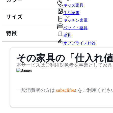
~
キッズ家具
生活家電
円
サイズ
キッチン家電
幅
検索
ベッド・寝具
特徴
建具
~
オフプライス什器
mm
その家具の「仕入れ
奥行
検索
~
本サービスはご利用対象者を事業として家具
mm
高さ
検索
一般消費者の方は
subsclife
をご利用くださ
~
mm
座面高
検索