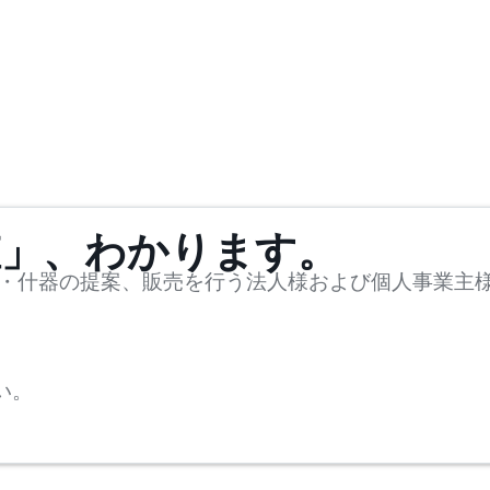
値」、わかります。
・什器の提案、販売を行う法人様および個人事業主
い。