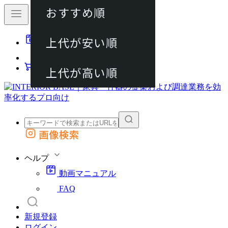
おすすめ順
80件
上代が安い順
動画マニュアル
120件
FAQ
カート
上代が高い順
画像検索
外部サイトの商品をカートに追加
他のサイトで見つけた商品ページのURLを貼り付けて、カートに追加できます
ヘルプ
動画マニュアル
FAQ
新規登録
ログイン