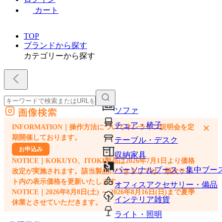
カート
TOP
ブランドから探す
カテゴリーから探す
画像検索
ソファ
外部サイトの商品をカートに追加
チェア・椅子
×
INFORMATION｜操作方法についてオンライン説明会を定
他のサイトで見つけた商品ページのURLを貼り付けて、カートに追加できます
期開催しております。
テーブル・デスク
お申込み
収納家具
NOTICE｜KOKUYO、ITOKI製品は2026年7月1日より価格
パーソナルブース・集中ブー
改定が実施されます。該当製品につきましては、順次サイ
ト内の表示価格を更新いたします。
オフィスアクセサリー・備品
NOTICE｜2026年8月8日(土) ～ 2026年8月16日(日)まで夏季
インテリア雑貨
休業とさせていただきます。
ライト・照明