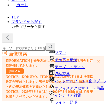
カート
TOP
ブランドから探す
カテゴリーから探す
画像検索
ソファ
外部サイトの商品をカートに追加
チェア・椅子
×
INFORMATION｜操作方法についてオンライン説明会を定
他のサイトで見つけた商品ページのURLを貼り付けて、カートに追加できます
期開催しております。
テーブル・デスク
お申込み
収納家具
NOTICE｜KOKUYO、ITOKI製品は2026年7月1日より価格
パーソナルブース・集中ブー
改定が実施されます。該当製品につきましては、順次サイ
ト内の表示価格を更新いたします。
オフィスアクセサリー・備品
NOTICE｜2026年8月8日(土) ～ 2026年8月16日(日)まで夏季
インテリア雑貨
休業とさせていただきます。
ライト・照明