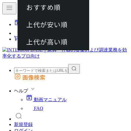
おすすめ順
80件
上代が安い順
動画マニュアル
120件
FAQ
カート
上代が高い順
画像検索
外部サイトの商品をカートに追加
他のサイトで見つけた商品ページのURLを貼り付けて、カートに追加できます
ヘルプ
動画マニュアル
FAQ
新規登録
ログイン