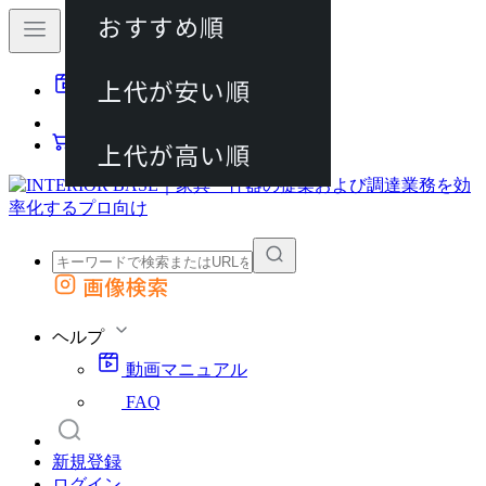
おすすめ順
80件
上代が安い順
動画マニュアル
120件
FAQ
カート
上代が高い順
画像検索
外部サイトの商品をカートに追加
他のサイトで見つけた商品ページのURLを貼り付けて、カートに追加できます
ヘルプ
動画マニュアル
FAQ
新規登録
ログイン