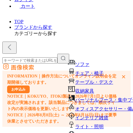
カート
TOP
ブランドから探す
カテゴリーから探す
ソファ
画像検索
外部サイトの商品をカートに追加
チェア・椅子
×
INFORMATION｜操作方法についてオンライン説明会を定
他のサイトで見つけた商品ページのURLを貼り付けて、カートに追加できます
テーブル・デスク
期開催しております。
お申込み
収納家具
NOTICE｜KOKUYO、ITOKI製品は2026年7月1日より価格
パーソナルブース・集中ブ
改定が実施されます。該当製品につきましては、順次サイ
オフィスアクセサリー・備
ト内の表示価格を更新いたします。
NOTICE｜2026年8月8日(土) ～ 2026年8月16日(日)まで夏季
インテリア雑貨
休業とさせていただきます。
ライト・照明