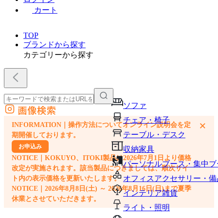
カート
TOP
ブランドから探す
カテゴリーから探す
ソファ
画像検索
外部サイトの商品をカートに追加
チェア・椅子
×
INFORMATION｜操作方法についてオンライン説明会を定
他のサイトで見つけた商品ページのURLを貼り付けて、カートに追加できます
テーブル・デスク
期開催しております。
お申込み
収納家具
NOTICE｜KOKUYO、ITOKI製品は2026年7月1日より価格
パーソナルブース・集中ブ
改定が実施されます。該当製品につきましては、順次サイ
オフィスアクセサリー・備
ト内の表示価格を更新いたします。
NOTICE｜2026年8月8日(土) ～ 2026年8月16日(日)まで夏季
インテリア雑貨
休業とさせていただきます。
ライト・照明