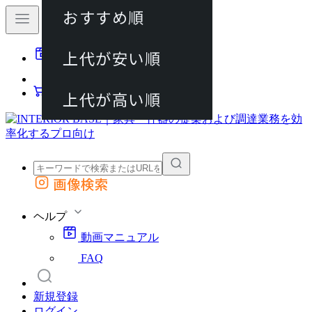
おすすめ順
80件
上代が安い順
動画マニュアル
120件
FAQ
カート
上代が高い順
画像検索
外部サイトの商品をカートに追加
他のサイトで見つけた商品ページのURLを貼り付けて、カートに追加できます
ヘルプ
動画マニュアル
FAQ
新規登録
ログイン