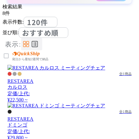
検索結果
8
件
120件
表示件数:
おすすめ順
並び順:
表示:
QuickShip
発注から最短2週間で納品
全3商品
RESTAREA
カルロス
定価/上代:
¥22,500 ~
全1商品
RESTAREA
ドミンゴ
定価/上代:
¥29,800 ~