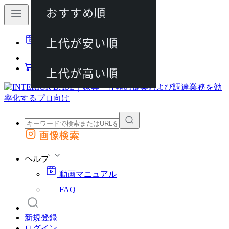
おすすめ順
80件
上代が安い順
動画マニュアル
120件
FAQ
カート
上代が高い順
画像検索
外部サイトの商品をカートに追加
他のサイトで見つけた商品ページのURLを貼り付けて、カートに追加できます
ヘルプ
動画マニュアル
FAQ
新規登録
ログイン