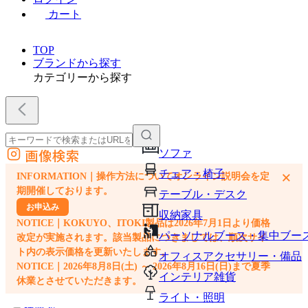
カート
TOP
ブランドから探す
カテゴリーから探す
画像検索
ソファ
外部サイトの商品をカートに追加
チェア・椅子
×
INFORMATION｜操作方法についてオンライン説明会を定
他のサイトで見つけた商品ページのURLを貼り付けて、カートに追加できます
期開催しております。
テーブル・デスク
お申込み
収納家具
NOTICE｜KOKUYO、ITOKI製品は2026年7月1日より価格
パーソナルブース・集中ブー
改定が実施されます。該当製品につきましては、順次サイ
ト内の表示価格を更新いたします。
オフィスアクセサリー・備品
NOTICE｜2026年8月8日(土) ～ 2026年8月16日(日)まで夏季
インテリア雑貨
休業とさせていただきます。
ライト・照明