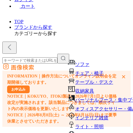
カート
TOP
ブランドから探す
カテゴリーから探す
ソファ
画像検索
外部サイトの商品をカートに追加
チェア・椅子
×
INFORMATION｜操作方法についてオンライン説明会を定
他のサイトで見つけた商品ページのURLを貼り付けて、カートに追加できます
テーブル・デスク
期開催しております。
お申込み
収納家具
NOTICE｜KOKUYO、ITOKI製品は2026年7月1日より価格
パーソナルブース・集中ブ
改定が実施されます。該当製品につきましては、順次サイ
オフィスアクセサリー・備
ト内の表示価格を更新いたします。
NOTICE｜2026年8月8日(土) ～ 2026年8月16日(日)まで夏季
インテリア雑貨
休業とさせていただきます。
ライト・照明