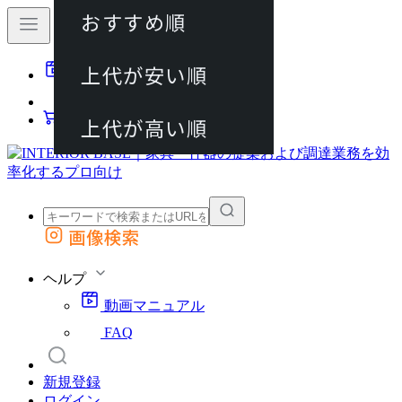
おすすめ順
80件
上代が安い順
動画マニュアル
120件
FAQ
カート
上代が高い順
画像検索
外部サイトの商品をカートに追加
他のサイトで見つけた商品ページのURLを貼り付けて、カートに追加できます
ヘルプ
動画マニュアル
FAQ
新規登録
ログイン