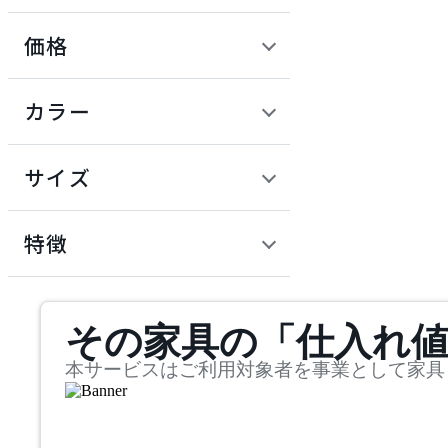
価格
定価 / 上代 (税抜)
検索
カラー
~
円
サイズ
幅
検索
特徴
~
mm
サステナビリティ商品
その家具の「仕入れ
奥行
検索
~
本サービスはご利用対象者を事業として家具
mm
高さ
検索