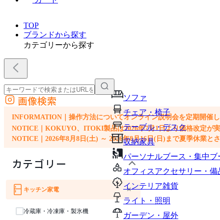
TOP
ブランドから探す
カテゴリーから探す
ソファ
画像検索
外部サイトの商品をカートに追加
チェア・椅子
他のサイトで見つけた商品ページのURLを貼り付けて、カートに追加できます
INFORMATION｜操作方法についてオンライン説明会を定期開催
テーブル・デスク
NOTICE｜KOKUYO、ITOKI製品は2026年7月1日より価
NOTICE｜2026年8月8日(土) ～ 2026年8月16日(日)まで夏季休
収納家具
パーソナルブース・集中ブ
カテゴリー
オフィスアクセサリー・備
インテリア雑貨
×
キッチン家電
生活家電
ライト・照明
冷蔵庫・冷凍庫・製氷機
ガーデン・屋外