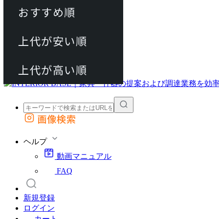
おすすめ順
80件
上代が安い順
動画マニュアル
120件
FAQ
カート
上代が高い順
画像検索
外部サイトの商品をカートに追加
他のサイトで見つけた商品ページのURLを貼り付けて、カートに追加できます
ヘルプ
動画マニュアル
FAQ
新規登録
ログイン
カート