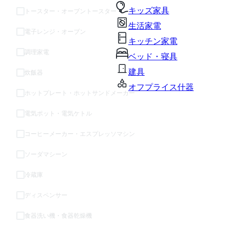
キッズ家具
トースター・オーブントースター
生活家電
電子レンジ・オーブン
キッチン家電
調理家電
ベッド・寝具
建具
炊飯器
オフプライス什器
ホットプレート・ホットサンドメーカー
電気ポット・電気ケトル
コーヒーメーカー・エスプレッソマシン
ソーダマシーン
冷蔵庫
ディスペンサー
食器洗い機・食器乾燥機