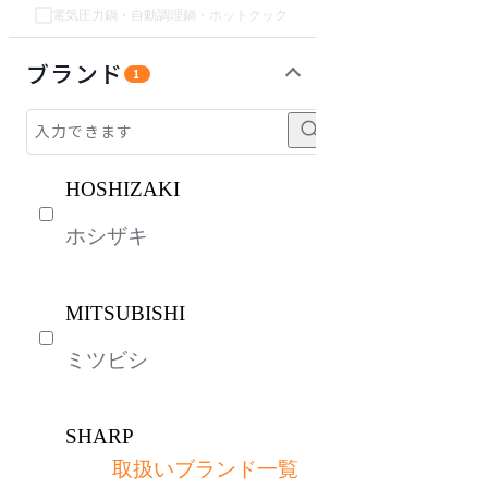
電気圧力鍋・自動調理鍋・ホットクック
ソファ
チェア・椅子
テーブル・デスク
収納家具
パーソナルブース・集中ブース
オフィスアクセサリー・備品
インテリア雑貨
ライト・照明
ガーデン・屋外
キッズ家具
ベッド・寝具
建具
オフプライス什器
ブランド
1
HOSHIZAKI
ホシザキ
MITSUBISHI
ミツビシ
SHARP
取扱いブランド一覧
シャープ