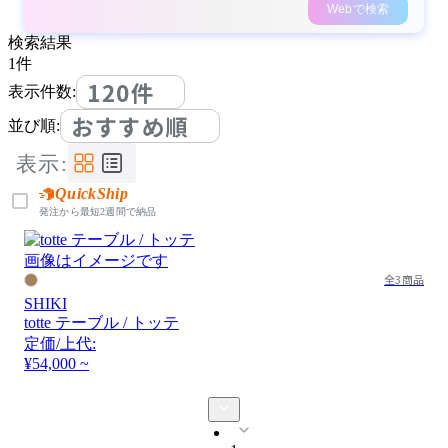
Webで検索
検索結果
1
件
120件
表示件数:
おすすめ順
並び順:
表示:
QuickShip
発注から最短2週間で納品
画像はイメージです
全3商品
SHIKI
totte テーブル / トッテ
定価/上代:
¥54,000 ~