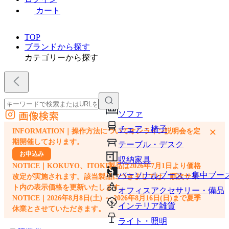
カート
TOP
ブランドから探す
カテゴリーから探す
画像検索
ソファ
外部サイトの商品をカートに追加
チェア・椅子
×
INFORMATION｜操作方法についてオンライン説明会を定
他のサイトで見つけた商品ページのURLを貼り付けて、カートに追加できます
期開催しております。
テーブル・デスク
お申込み
収納家具
NOTICE｜KOKUYO、ITOKI製品は2026年7月1日より価格
パーソナルブース・集中ブー
改定が実施されます。該当製品につきましては、順次サイ
ト内の表示価格を更新いたします。
オフィスアクセサリー・備品
NOTICE｜2026年8月8日(土) ～ 2026年8月16日(日)まで夏季
インテリア雑貨
休業とさせていただきます。
ライト・照明