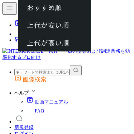
おすすめ順
80件
上代が安い順
動画マニュアル
120件
FAQ
カート
上代が高い順
画像検索
外部サイトの商品をカートに追加
他のサイトで見つけた商品ページのURLを貼り付けて、カートに追加できます
ヘルプ
動画マニュアル
FAQ
新規登録
ログイン