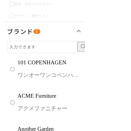
電球・照明アクセサリー
ガーデン・屋外ライト
ソファ
チェア・椅子
テーブル・デスク
収納家具
パーソナルブース・集中ブース
オフィスアクセサリー・備品
インテリア雑貨
ガーデン・屋外
キッズ家具
生活家電
キッチン家電
ベッド・寝具
建具
オフプライス什器
ブランド
1
101 COPENHAGEN
ワンオーワンコペンハー
ゲン
ACME Furniture
アクメファニチャー
Another Garden