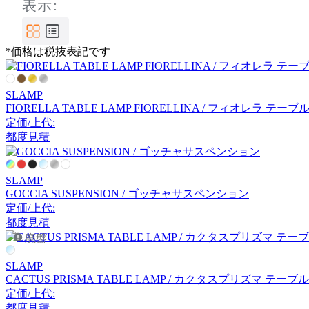
表示:
Coccole
コッコレ
*価格は税抜表記です
cosine
SLAMP
FIORELLA TABLE LAMP FIORELLINA / フィオレラ 
コサイン
定価/上代:
都度見積
DCW éditions
SLAMP
ディーシーダブリューエ
GOCCIA SUSPENSION / ゴッチャサスペンション
定価/上代:
ディションズ
都度見積
廃盤
DeVorm
SLAMP
デフォルム
CACTUS PRISMA TABLE LAMP / カクタスプリズマ テー
定価/上代:
都度見積