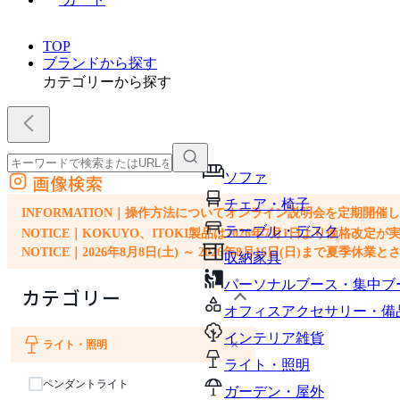
TOP
ブランドから探す
カテゴリーから探す
ソファ
画像検索
外部サイトの商品をカートに追加
チェア・椅子
他のサイトで見つけた商品ページのURLを貼り付けて、カートに追加できます
INFORMATION｜操作方法についてオンライン説明会を定期開催
テーブル・デスク
NOTICE｜KOKUYO、ITOKI製品は2026年7月1日より価
NOTICE｜2026年8月8日(土) ～ 2026年8月16日(日)まで夏季休
収納家具
パーソナルブース・集中ブ
カテゴリー
オフィスアクセサリー・備
インテリア雑貨
×
ライト・照明
ライト・照明
ペンダントライト
ガーデン・屋外