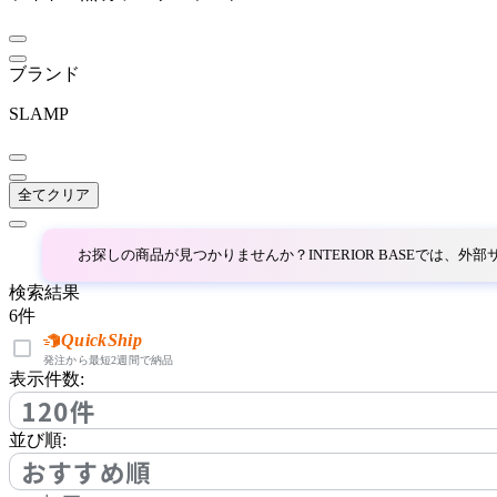
BoConcept
ボーコンセプト
ブランド
SLAMP
BRID
ブリッド
全てクリア
BROKIS
お探しの商品が見つかりませんか？INTERIOR BASEでは、
検索結果
ブロッキス
6
件
QuickShip
発注から最短2週間で納品
表示件数:
CL Sterling & Son
120件
シーエル スターリングア
並び順:
ンドサン
おすすめ順