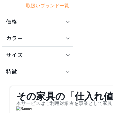
取扱いブランド一覧
アナザーガーデン
価格
ART WORK STUDIO
定価 / 上代 (税抜)
検索
カラー
アートワークスタジオ
~
円
サイズ
artek
幅
アルテック
検索
特徴
~
Artemide
mm
サステナビリティ商品
その家具の「仕入れ
奥行
検索
アルテミデ
~
本サービスはご利用対象者を事業として家具
Astep