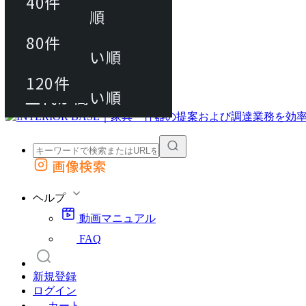
40件
おすすめ順
80件
80件
上代が安い順
動画マニュアル
120件
120件
FAQ
カート
上代が高い順
画像検索
外部サイトの商品をカートに追加
他のサイトで見つけた商品ページのURLを貼り付けて、カートに追加できます
ヘルプ
動画マニュアル
FAQ
新規登録
ログイン
カート