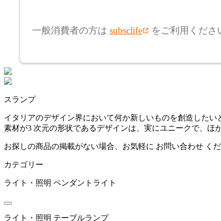
mm
高さ
検索
アステップ
一般消費者の方は
subsclife
をご利用くださ
~
AZUMAYA
mm
座面高
検索
アズマヤ
~
スランプ
BALMUDA
mm
イタリアのデザイン界において何か新しいものを創造したい
素材が3 次元の形状であるデザインは、実にユニークで、ほ
バルミューダ
お探しの商品の掲載がない場合、お気軽に
お問い合わせ
くだ
カテゴリー
bellacontte
ライト・照明
ペンダントライト
ベラコンテ
ライト・照明
テーブルランプ