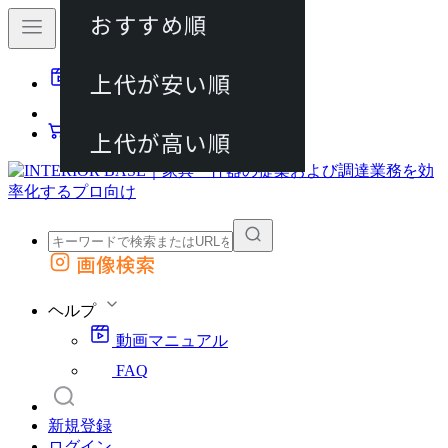
おすすめ順
80件
上代が安い順
動画マニュアル
120件
FAQ
カート
上代が高い順
画像検索
外部サイトの商品をカートに追加
他のサイトで見つけた商品ページのURLを貼り付けて、カートに追加できます
ヘルプ
動画マニュアル
FAQ
新規登録
ログイン