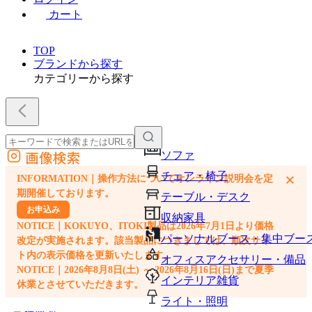
カート
TOP
ブランドから探す
カテゴリーから探す
画像検索
ソファ
外部サイトの商品をカートに追加
チェア・椅子
×
INFORMATION｜操作方法についてオンライン説明会を定
他のサイトで見つけた商品ページのURLを貼り付けて、カートに追加できます
期開催しております。
テーブル・デスク
お申込み
収納家具
NOTICE｜KOKUYO、ITOKI製品は2026年7月1日より価格
パーソナルブース・集中ブー
改定が実施されます。該当製品につきましては、順次サイ
ト内の表示価格を更新いたします。
オフィスアクセサリー・備品
NOTICE｜2026年8月8日(土) ～ 2026年8月16日(日)まで夏季
インテリア雑貨
休業とさせていただきます。
ライト・照明