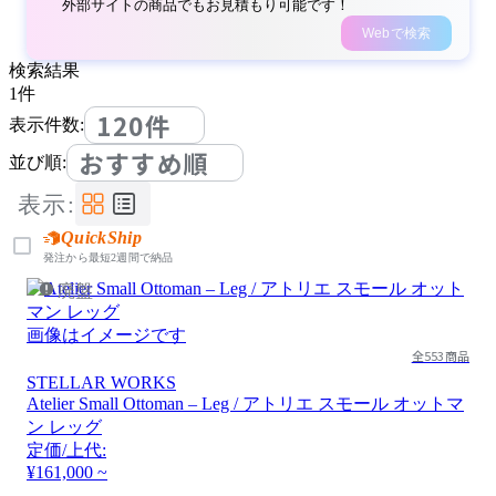
外部サイトの商品でもお見積もり可能です！
Webで検索
検索結果
1
件
120件
表示件数:
おすすめ順
並び順:
表示:
QuickShip
発注から最短2週間で納品
廃盤
画像はイメージです
全553商品
STELLAR WORKS
Atelier Small Ottoman – Leg / アトリエ スモール オットマ
ン レッグ
定価/上代:
¥161,000 ~