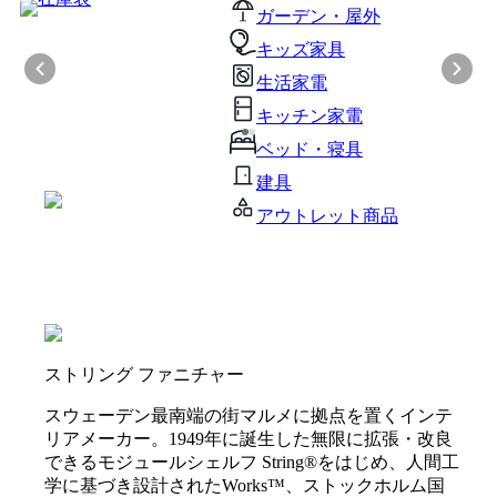
ガーデン・屋外
キッズ家具
生活家電
キッチン家電
ベッド・寝具
建具
アウトレット商品
ストリング ファニチャー
スウェーデン最南端の街マルメに拠点を置くインテ
リアメーカー。1949年に誕生した無限に拡張・改良
できるモジュールシェルフ String®をはじめ、人間工
学に基づき設計されたWorks™️、ストックホルム国