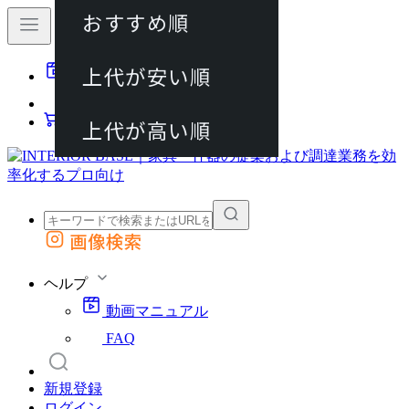
おすすめ順
80件
上代が安い順
動画マニュアル
120件
FAQ
カート
上代が高い順
画像検索
外部サイトの商品をカートに追加
他のサイトで見つけた商品ページのURLを貼り付けて、カートに追加できます
ヘルプ
動画マニュアル
FAQ
新規登録
ログイン