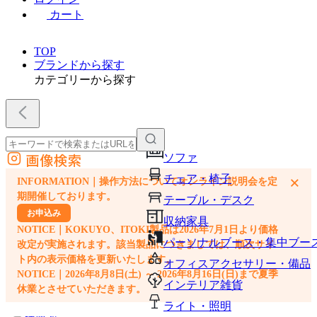
カート
TOP
ブランドから探す
カテゴリーから探す
画像検索
ソファ
外部サイトの商品をカートに追加
チェア・椅子
×
INFORMATION｜操作方法についてオンライン説明会を定
他のサイトで見つけた商品ページのURLを貼り付けて、カートに追加できます
期開催しております。
テーブル・デスク
お申込み
収納家具
NOTICE｜KOKUYO、ITOKI製品は2026年7月1日より価格
パーソナルブース・集中ブー
改定が実施されます。該当製品につきましては、順次サイ
ト内の表示価格を更新いたします。
オフィスアクセサリー・備品
NOTICE｜2026年8月8日(土) ～ 2026年8月16日(日)まで夏季
インテリア雑貨
休業とさせていただきます。
ライト・照明