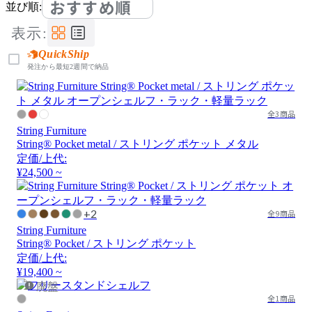
おすすめ順
並び順:
表示:
QuickShip
発注から最短2週間で納品
全3商品
String Furniture
String® Pocket metal / ストリング ポケット メタル
定価/上代:
¥24,500 ~
+2
全9商品
String Furniture
String® Pocket / ストリング ポケット
定価/上代:
¥19,400 ~
廃盤
全1商品