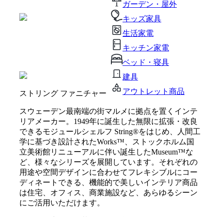
ガーデン・屋外
キッズ家具
生活家電
キッチン家電
ベッド・寝具
建具
アウトレット商品
ストリング ファニチャー
スウェーデン最南端の街マルメに拠点を置くインテ
リアメーカー。1949年に誕生した無限に拡張・改良
できるモジュールシェルフ String®をはじめ、人間工
学に基づき設計されたWorks™️、ストックホルム国
立美術館リニューアルに伴い誕生したMuseum™️な
ど、様々なシリーズを展開しています。それぞれの
用途や空間デザインに合わせてフレキシブルにコー
ディネートできる、機能的で美しいインテリア商品
は住宅、オフィス、商業施設など、あらゆるシーン
にご活用いただけます。