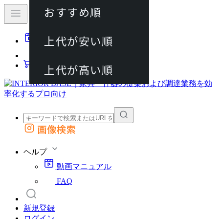
おすすめ順
80件
上代が安い順
動画マニュアル
120件
FAQ
カート
上代が高い順
画像検索
外部サイトの商品をカートに追加
他のサイトで見つけた商品ページのURLを貼り付けて、カートに追加できます
ヘルプ
動画マニュアル
FAQ
新規登録
ログイン