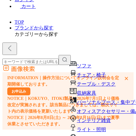
カート
TOP
ブランドから探す
カテゴリーから探す
ソファ
画像検索
外部サイトの商品をカートに追加
チェア・椅子
×
INFORMATION｜操作方法についてオンライン説明会を定
他のサイトで見つけた商品ページのURLを貼り付けて、カートに追加できます
テーブル・デスク
期開催しております。
お申込み
収納家具
NOTICE｜KOKUYO、ITOKI製品は2026年7月1日より価格
パーソナルブース・集中ブ
改定が実施されます。該当製品につきましては、順次サイ
オフィスアクセサリー・備
ト内の表示価格を更新いたします。
NOTICE｜2026年8月8日(土) ～ 2026年8月16日(日)まで夏季
インテリア雑貨
休業とさせていただきます。
ライト・照明