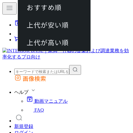
おすすめ順
80件
上代が安い順
動画マニュアル
120件
FAQ
カート
上代が高い順
画像検索
外部サイトの商品をカートに追加
他のサイトで見つけた商品ページのURLを貼り付けて、カートに追加できます
ヘルプ
動画マニュアル
FAQ
新規登録
ログイン