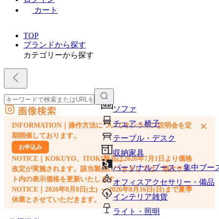
カート
TOP
ブランドから探す
カテゴリーから探す
画像検索
ソファ
外部サイトの商品をカートに追加
チェア・椅子
×
INFORMATION｜操作方法についてオンライン説明会を定
他のサイトで見つけた商品ページのURLを貼り付けて、カートに追加できます
期開催しております。
テーブル・デスク
お申込み
収納家具
NOTICE｜KOKUYO、ITOKI製品は2026年7月1日より価格
パーソナルブース・集中ブー
改定が実施されます。該当製品につきましては、順次サイ
ト内の表示価格を更新いたします。
オフィスアクセサリー・備品
NOTICE｜2026年8月8日(土) ～ 2026年8月16日(日)まで夏季
インテリア雑貨
休業とさせていただきます。
ライト・照明