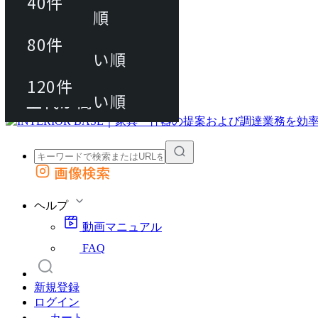
40件
おすすめ順
80件
80件
上代が安い順
動画マニュアル
120件
120件
FAQ
カート
上代が高い順
画像検索
外部サイトの商品をカートに追加
他のサイトで見つけた商品ページのURLを貼り付けて、カートに追加できます
ヘルプ
動画マニュアル
FAQ
新規登録
ログイン
カート