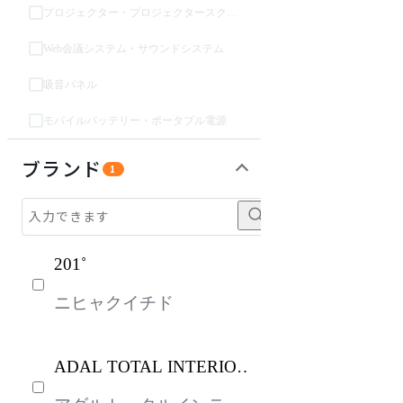
プロジェクター・プロジェクタースクリーン
Web会議システム・サウンドシステム
吸音パネル
モバイルバッテリー・ポータブル電源
インテリア雑貨
パーソナルブース・集中ブース
ライト・照明
ガーデン・屋外
キッズ家具
生活家電
キッチン家電
ベッド・寝具
建具
オフプライス什器
ブランド
1
201˚
ニヒャクイチド
ADAL TOTAL INTERIOR
COLLECTION