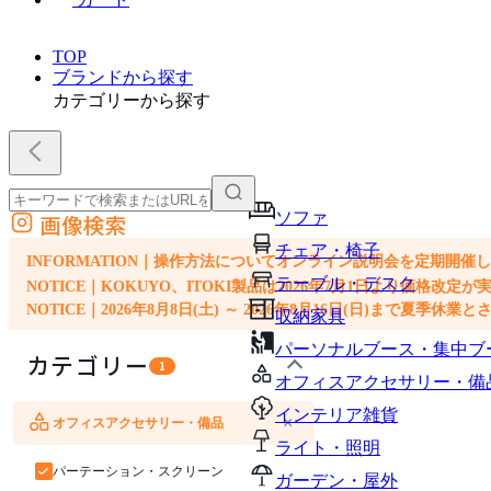
TOP
ブランドから探す
カテゴリーから探す
ソファ
画像検索
外部サイトの商品をカートに追加
チェア・椅子
他のサイトで見つけた商品ページのURLを貼り付けて、カートに追加できます
INFORMATION｜操作方法についてオンライン説明会を定期開催
テーブル・デスク
NOTICE｜KOKUYO、ITOKI製品は2026年7月1日より価
NOTICE｜2026年8月8日(土) ～ 2026年8月16日(日)まで夏季休
収納家具
パーソナルブース・集中ブ
カテゴリー
1
オフィスアクセサリー・備
インテリア雑貨
×
オフィスアクセサリー・備品
ソファ
チェア・椅子
テーブル・デスク
収納家具
ライト・照明
パーテーション・スクリーン
ガーデン・屋外