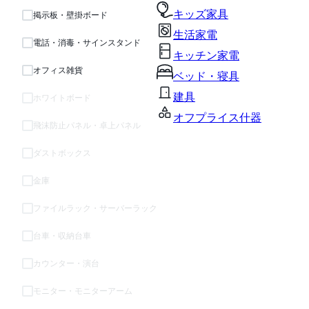
キッズ家具
掲示板・壁掛ボード
生活家電
電話・消毒・サインスタンド
キッチン家電
オフィス雑貨
ベッド・寝具
建具
ホワイトボード
オフプライス什器
飛沫防止パネル・卓上パネル
ダストボックス
金庫
ファイルラック・サーバーラック
台車・収納台車
カウンター・演台
モニター・モニターアーム