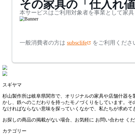
その家具の「仕入れ
奥行
検索
バイインテリアズ
~
本サービスはご利用対象者を事業として家具
Corvis
mm
高さ
検索
コルビス
一般消費者の方は
subsclife
をご利用くださ
~
DeVorm
mm
座面高
検索
デフォルム
~
スギヤマ
esPattio
mm
杉山製作所は岐阜県関市で、オリジナルの家具や店舗什器を製
かし、鉄へのこだわりを持ったモノづくりをしています。そ
エスパティオ
なければならない意味を探っていくなかで、私たちが求めてき
お探しの商品の掲載がない場合、お気軽に
お問い合わせ
くだ
extremis
カテゴリー