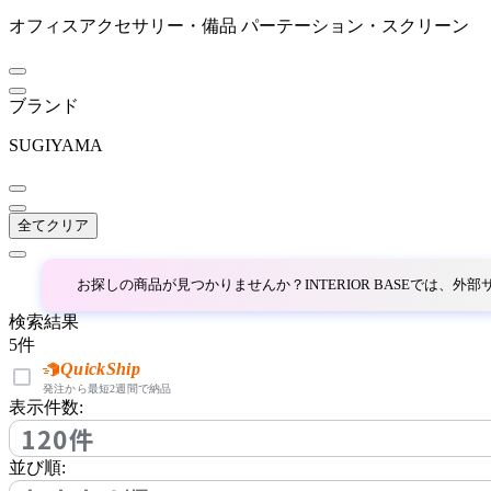
エクストレミス
オフィスアクセサリー・備品
パーテーション・スクリーン
FIS
ブランド
エフアイエス
SUGIYAMA
HIKARI
全てクリア
ヒカリ
お探しの商品が見つかりませんか？INTERIOR BASEでは、
検索結果
IDÉE
5
件
QuickShip
イデー
発注から最短2週間で納品
表示件数:
120件
inoue
並び順: