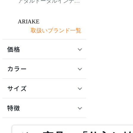
アダルトータルインテリ
アコレクション
ARIAKE
取扱いブランド一覧
アリアケ
価格
artek
定価 / 上代 (税抜)
検索
カラー
アルテック
~
円
サイズ
AZUMAYA
幅
アズマヤ
検索
特徴
~
by interiors
mm
サステナビリティ商品