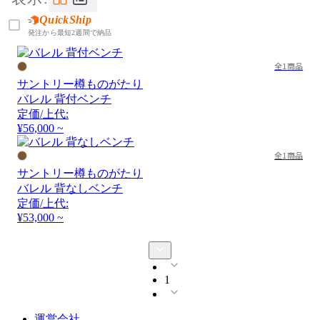
QuickShip
発注から最短2週間で納品
全1商品
サントリー樽ものがたり
バレル 背付ベンチ
定価/上代:
¥56,000 ~
全1商品
サントリー樽ものがたり
バレル 背なしベンチ
定価/上代:
¥53,000 ~
1
運営会社