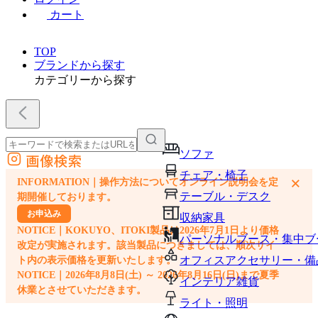
カート
TOP
ブランドから探す
カテゴリーから探す
ソファ
画像検索
外部サイトの商品をカートに追加
チェア・椅子
×
INFORMATION｜操作方法についてオンライン説明会を定
他のサイトで見つけた商品ページのURLを貼り付けて、カートに追加できます
テーブル・デスク
期開催しております。
お申込み
収納家具
NOTICE｜KOKUYO、ITOKI製品は2026年7月1日より価格
パーソナルブース・集中ブ
改定が実施されます。該当製品につきましては、順次サイ
オフィスアクセサリー・備
ト内の表示価格を更新いたします。
NOTICE｜2026年8月8日(土) ～ 2026年8月16日(日)まで夏季
インテリア雑貨
休業とさせていただきます。
ライト・照明