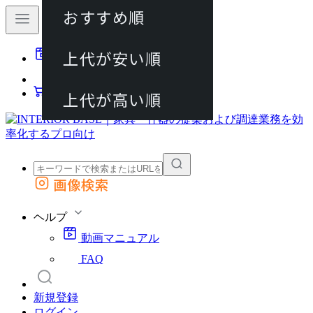
おすすめ順
80件
上代が安い順
動画マニュアル
120件
FAQ
カート
上代が高い順
画像検索
外部サイトの商品をカートに追加
他のサイトで見つけた商品ページのURLを貼り付けて、カートに追加できます
ヘルプ
動画マニュアル
FAQ
新規登録
ログイン