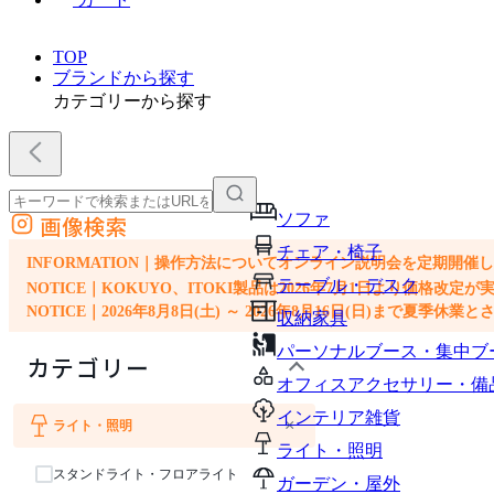
TOP
ブランドから探す
カテゴリーから探す
ソファ
画像検索
外部サイトの商品をカートに追加
チェア・椅子
他のサイトで見つけた商品ページのURLを貼り付けて、カートに追加できます
INFORMATION｜操作方法についてオンライン説明会を定期開催
テーブル・デスク
NOTICE｜KOKUYO、ITOKI製品は2026年7月1日より価
NOTICE｜2026年8月8日(土) ～ 2026年8月16日(日)まで夏季休
収納家具
パーソナルブース・集中ブ
カテゴリー
オフィスアクセサリー・備
インテリア雑貨
×
ライト・照明
ソファ
チェア・椅子
テーブル・デスク
収納家具
インテリア雑貨
ライト・照明
スタンドライト・フロアライト
ガーデン・屋外