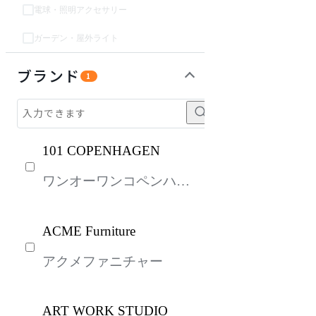
電球・照明アクセサリー
ガーデン・屋外ライト
ガーデン・屋外
パーソナルブース・集中ブース
オフィスアクセサリー・備品
キッズ家具
生活家電
キッチン家電
ベッド・寝具
建具
オフプライス什器
ブランド
1
101 COPENHAGEN
ワンオーワンコペンハー
ゲン
ACME Furniture
アクメファニチャー
ART WORK STUDIO