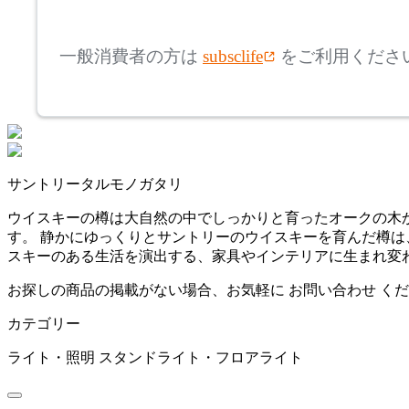
mm
高さ
検索
アズマヤ
一般消費者の方は
subsclife
をご利用くださ
~
BoConcept
mm
座面高
検索
ボーコンセプト
~
サントリータルモノガタリ
CL Sterling & Son
mm
ウイスキーの樽は大自然の中でしっかりと育ったオークの木
す。 静かにゆっくりとサントリーのウイスキーを育んだ樽は
シーエル スターリングア
スキーのある生活を演出する、家具やインテリアに生まれ変
ンドサン
お探しの商品の掲載がない場合、お気軽に
お問い合わせ
くだ
cosine
カテゴリー
コサイン
ライト・照明
スタンドライト・フロアライト