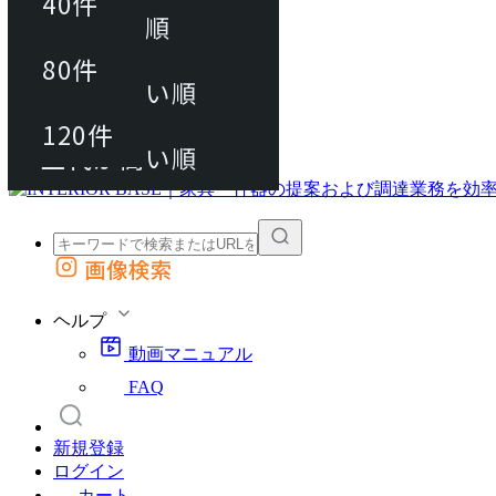
40件
おすすめ順
80件
80件
上代が安い順
動画マニュアル
120件
120件
FAQ
カート
上代が高い順
画像検索
外部サイトの商品をカートに追加
他のサイトで見つけた商品ページのURLを貼り付けて、カートに追加できます
ヘルプ
動画マニュアル
FAQ
新規登録
ログイン
カート