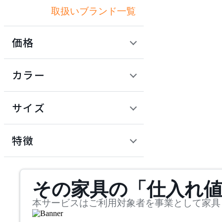
取扱いブランド一覧
アートワークスタジオ
価格
artek
定価 / 上代 (税抜)
検索
カラー
アルテック
~
円
サイズ
Artemide
幅
アルテミデ
検索
特徴
~
Astep
mm
サステナビリティ商品
その家具の「仕入れ
奥行
検索
アステップ
~
本サービスはご利用対象者を事業として家具
AZUMAYA