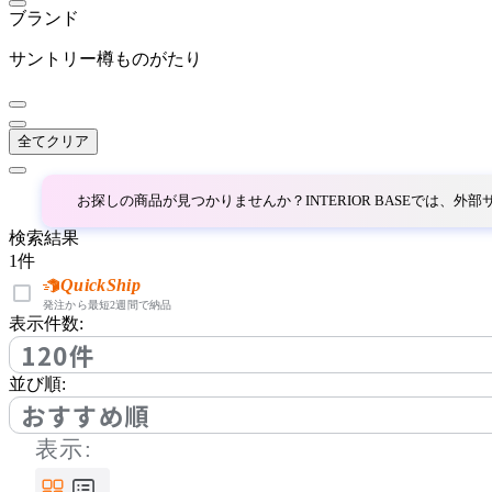
DCW éditions
ブランド
ディーシーダブリューエ
サントリー樽ものがたり
ディションズ
DI CLASSE
全てクリア
ディクラッセ
お探しの商品が見つかりませんか？INTERIOR BASEでは、
検索結果
ELUX
1
件
QuickShip
エルックス
発注から最短2週間で納品
表示件数:
120件
Estiluz
並び順:
おすすめ順
エスティルース
表示: