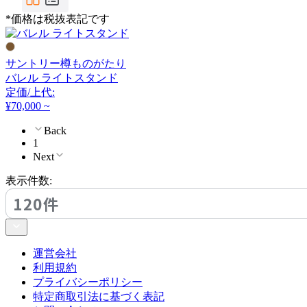
FLOS
*価格は税抜表記です
フロス
サントリー樽ものがたり
バレル ライトスタンド
FOSCARINI
定価/上代:
¥70,000 ~
フォスカリーニ
Back
1
Next
Frank Lloyd Wright
表示件数:
フランク ロイド ライト
120件
FRITZ HANSEN
運営会社
利用規約
フリッツハンセン
プライバシーポリシー
特定商取引法に基づく表記