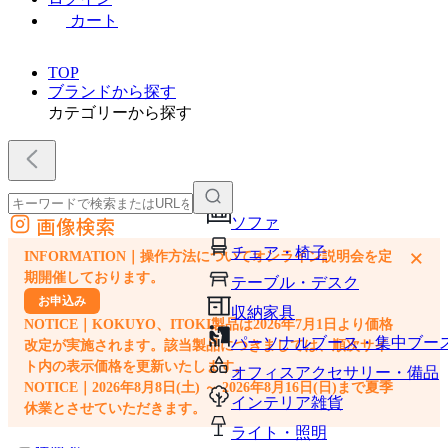
カート
TOP
ブランドから探す
カテゴリーから探す
画像検索
ソファ
外部サイトの商品をカートに追加
チェア・椅子
×
INFORMATION｜操作方法についてオンライン説明会を定
他のサイトで見つけた商品ページのURLを貼り付けて、カートに追加できます
期開催しております。
テーブル・デスク
お申込み
収納家具
NOTICE｜KOKUYO、ITOKI製品は2026年7月1日より価格
パーソナルブース・集中ブー
改定が実施されます。該当製品につきましては、順次サイ
ト内の表示価格を更新いたします。
オフィスアクセサリー・備品
NOTICE｜2026年8月8日(土) ～ 2026年8月16日(日)まで夏季
インテリア雑貨
休業とさせていただきます。
ライト・照明