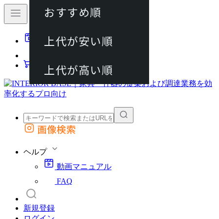
おすすめ順
80件
上代が安い順
動画マニュアル
120件
FAQ
カート
上代が高い順
画像検索
外部サイトの商品をカートに追加
他のサイトで見つけた商品ページのURLを貼り付けて、カートに追加できます
ヘルプ
動画マニュアル
FAQ
新規登録
ログイン