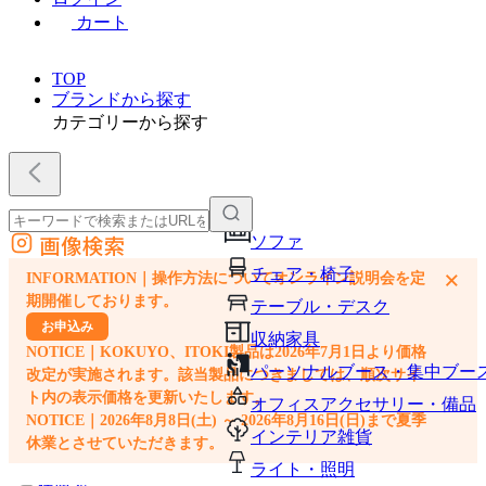
カート
TOP
ブランドから探す
カテゴリーから探す
画像検索
ソファ
外部サイトの商品をカートに追加
チェア・椅子
×
INFORMATION｜操作方法についてオンライン説明会を定
他のサイトで見つけた商品ページのURLを貼り付けて、カートに追加できます
期開催しております。
テーブル・デスク
お申込み
収納家具
NOTICE｜KOKUYO、ITOKI製品は2026年7月1日より価格
パーソナルブース・集中ブー
改定が実施されます。該当製品につきましては、順次サイ
ト内の表示価格を更新いたします。
オフィスアクセサリー・備品
NOTICE｜2026年8月8日(土) ～ 2026年8月16日(日)まで夏季
インテリア雑貨
休業とさせていただきます。
ライト・照明