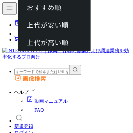
おすすめ順
80件
上代が安い順
動画マニュアル
120件
FAQ
カート
上代が高い順
画像検索
外部サイトの商品をカートに追加
他のサイトで見つけた商品ページのURLを貼り付けて、カートに追加できます
ヘルプ
動画マニュアル
FAQ
新規登録
ログイン