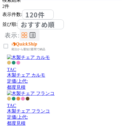
検索結果
2
件
120件
表示件数:
おすすめ順
並び順:
表示:
QuickShip
発注から最短2週間で納品
TAC
木製チェア カルモ
定価/上代:
都度見積
TAC
木製チェア フランコ
定価/上代:
都度見積