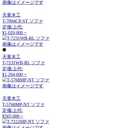
画像はイメージです
クラッシュクラッシュプ
ロジェクト
天童木工
T-7094CP-ST ソファ
DULTON
定価/上代:
¥1,029,000 ~
ダルトン
画像はイメージです
EDDA
天童木工
T-7231WB-BL ソファ
エッダ
定価/上代:
¥1,294,000 ~
画像はイメージです
EMKO
天童木工
エムコ
T-5768MP-NT ソファ
定価/上代:
¥565,000 ~
FDB Møbler
画像はイメージです