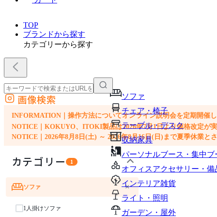
TOP
ブランドから探す
カテゴリーから探す
ソファ
画像検索
外部サイトの商品をカートに追加
チェア・椅子
他のサイトで見つけた商品ページのURLを貼り付けて、カートに追加できます
INFORMATION｜操作方法についてオンライン説明会を定期開催
テーブル・デスク
NOTICE｜KOKUYO、ITOKI製品は2026年7月1日より価
NOTICE｜2026年8月8日(土) ～ 2026年8月16日(日)まで夏季休
収納家具
パーソナルブース・集中ブ
カテゴリー
1
オフィスアクセサリー・備
インテリア雑貨
×
ソファ
ライト・照明
1人掛けソファ
ガーデン・屋外