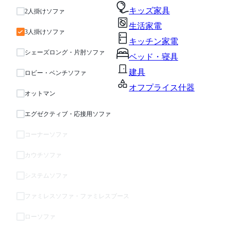
キッズ家具
2人掛けソファ
生活家電
3人掛けソファ
キッチン家電
シェーズロング・片肘ソファ
ベッド・寝具
建具
ロビー・ベンチソファ
オフプライス什器
オットマン
エグゼクティブ・応接用ソファ
コーナーソファ
カウチソファ
システムソファ
ファミレスソファ・ファミレスブース
ローソファ