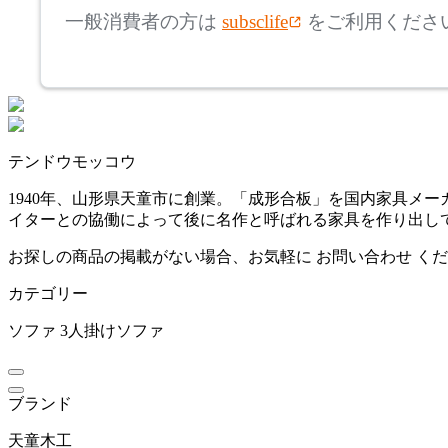
アルテック
一般消費者の方は
subsclife
をご利用くださ
~
ARUNAi
mm
座面高
検索
アルナイ
~
テンドウモッコウ
AZUMAYA
mm
1940年、山形県天童市に創業。「成形合板」を国内家具メ
イターとの協働によって後に名作と呼ばれる家具を作り出し
アズマヤ
お探しの商品の掲載がない場合、お気軽に
お問い合わせ
くだ
カテゴリー
BoConcept
ソファ
3人掛けソファ
ボーコンセプト
ブランド
by interiors
天童木工