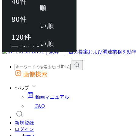
40件
おすすめ順
80件
80件
上代が安い順
動画マニュアル
120件
120件
FAQ
カート
上代が高い順
画像検索
外部サイトの商品をカートに追加
他のサイトで見つけた商品ページのURLを貼り付けて、カートに追加できます
ヘルプ
動画マニュアル
FAQ
新規登録
ログイン
カート