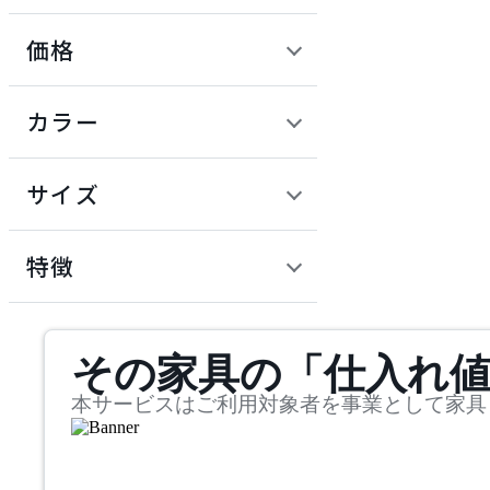
価格
ADAL TOTAL INTERIOR
COLLECTION
定価 / 上代 (税抜)
検索
カラー
アダルトータルインテリ
~
アコレクション
円
サイズ
ADRS
幅
アドレス
検索
特徴
~
ARIAKE
mm
サステナビリティ商品
その家具の「仕入れ
奥行
検索
アリアケ
~
本サービスはご利用対象者を事業として家具
artek
mm
高さ
検索