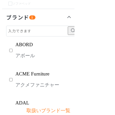
ソファベッド
チェア・椅子
テーブル・デスク
収納家具
オフィスアクセサリー・備品
キッズ家具
パーソナルブース・集中ブース
インテリア雑貨
ライト・照明
ガーデン・屋外
生活家電
キッチン家電
ベッド・寝具
建具
オフプライス什器
ブランド
1
ABORD
アボール
ACME Furniture
アクメファニチャー
ADAL
取扱いブランド一覧
アダル