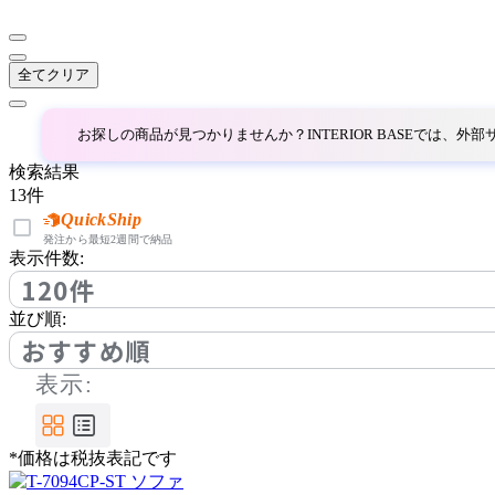
バイインテリアズ
全てクリア
CARBON STOCK FURNI
TURE
カーボンストックファニ
お探しの商品が見つかりませんか？INTERIOR BASEでは、
チャー
検索結果
13
件
COMPLEX UNIVERSAL
QuickShip
FURNITURE SUPPLY
発注から最短2週間で納品
表示件数:
コンプレックスユニバー
120件
サルファニチャーサプラ
イ
並び順:
CondeHouse
おすすめ順
表示:
カンディハウス
*価格は税抜表記です
CRUSH CRASH PROJECT