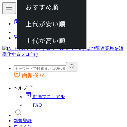
おすすめ順
80件
上代が安い順
動画マニュアル
120件
FAQ
カート
上代が高い順
画像検索
外部サイトの商品をカートに追加
他のサイトで見つけた商品ページのURLを貼り付けて、カートに追加できます
ヘルプ
動画マニュアル
FAQ
新規登録
ログイン