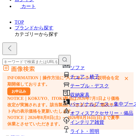
カート
TOP
ブランドから探す
カテゴリーから探す
画像検索
ソファ
外部サイトの商品をカートに追加
チェア・椅子
×
INFORMATION｜操作方法についてオンライン説明会を定
他のサイトで見つけた商品ページのURLを貼り付けて、カートに追加できます
期開催しております。
テーブル・デスク
お申込み
収納家具
NOTICE｜KOKUYO、ITOKI製品は2026年7月1日より価格
パーソナルブース・集中ブー
改定が実施されます。該当製品につきましては、順次サイ
ト内の表示価格を更新いたします。
オフィスアクセサリー・備品
NOTICE｜2026年8月8日(土) ～ 2026年8月16日(日)まで夏季
インテリア雑貨
休業とさせていただきます。
ライト・照明