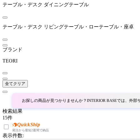
ARUNAi
テーブル・デスク
ダイニングテーブル
アルナイ
テーブル・デスク
リビングテーブル・ローテーブル・座卓
AZUMAYA
ブランド
アズマヤ
TEORI
B-LINE
全てクリア
ビーライン
お探しの商品が見つかりませんか？INTERIOR BASEでは、
bellacontte
検索結果
15
件
ベラコンテ
QuickShip
発注から最短2週間で納品
表示件数: