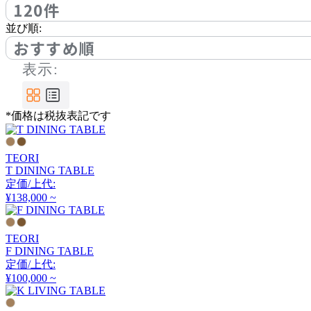
120件
BoConcept
並び順:
ボーコンセプト
おすすめ順
表示:
by interiors
バイインテリアズ
*価格は税抜表記です
TEORI
CARBON STOCK FURNI
T DINING TABLE
TURE
定価/上代:
カーボンストックファニ
¥138,000 ~
チャー
TEORI
Coccole
F DINING TABLE
定価/上代:
コッコレ
¥100,000 ~