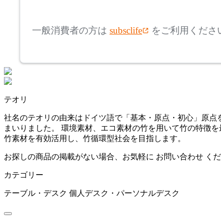
mm
高さ
検索
アドレス
一般消費者の方は
subsclife
をご利用くださ
~
ARIAKE
mm
座面高
検索
アリアケ
~
テオリ
arper
mm
社名のテオリの由来はドイツ語で「基本・原点・初心」原点を
まいりました。 環境素材、エコ素材の竹を用いて竹の特徴
アルペール
竹素材を有効活用し、竹循環型社会を目指します。
お探しの商品の掲載がない場合、お気軽に
お問い合わせ
くだ
artek
カテゴリー
アルテック
テーブル・デスク
個人デスク・パーソナルデスク