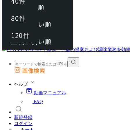
40件
おすすめ順
80件
80件
上代が安い順
動画マニュアル
120件
120件
FAQ
カート
上代が高い順
画像検索
外部サイトの商品をカートに追加
他のサイトで見つけた商品ページのURLを貼り付けて、カートに追加できます
ヘルプ
動画マニュアル
FAQ
新規登録
ログイン
カート