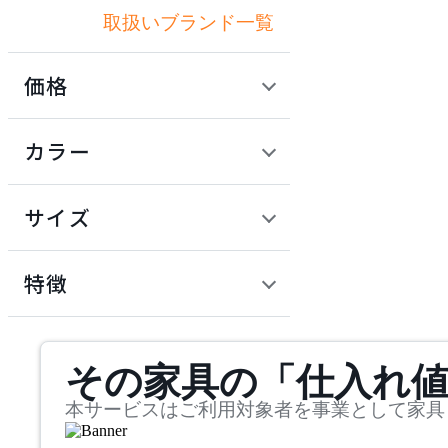
取扱いブランド一覧
アボール
価格
ACME Furniture
定価 / 上代 (税抜)
検索
カラー
アクメファニチャー
~
円
サイズ
ADAL
幅
アダル
検索
特徴
~
ADAL TOTAL INTERIOR
mm
サステナビリティ商品
COLLECTION
その家具の「仕入れ
奥行
検索
アダルトータルインテリ
アコレクション
~
本サービスはご利用対象者を事業として家具
ADRS