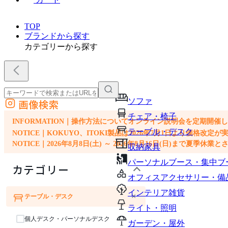
TOP
ブランドから探す
カテゴリーから探す
ソファ
画像検索
外部サイトの商品をカートに追加
チェア・椅子
他のサイトで見つけた商品ページのURLを貼り付けて、カートに追加できます
INFORMATION｜操作方法についてオンライン説明会を定期開催
テーブル・デスク
NOTICE｜KOKUYO、ITOKI製品は2026年7月1日より価
NOTICE｜2026年8月8日(土) ～ 2026年8月16日(日)まで夏季休
収納家具
パーソナルブース・集中ブ
カテゴリー
オフィスアクセサリー・備
インテリア雑貨
×
テーブル・デスク
ソファ
チェア・椅子
ライト・照明
個人デスク・パーソナルデスク
ガーデン・屋外