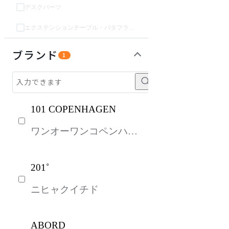
デスクパーツ
エクステンションテーブル・バタフライテーブル・伸長テーブル
収納家具
インテリア雑貨
パーソナルブース・集中ブース
オフィスアクセサリー・備品
ライト・照明
ガーデン・屋外
キッズ家具
生活家電
キッチン家電
ベッド・寝具
建具
オフプライス什器
ブランド
1
101 COPENHAGEN
ワンオーワンコペンハー
ゲン
201˚
ニヒャクイチド
ABORD