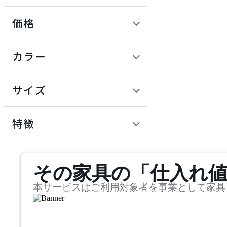
サルファニチャーサプラ
価格
イ
CondeHouse
定価 / 上代 (税抜)
検索
カラー
カンディハウス
~
円
サイズ
CRUSH CRASH PROJECT
幅
クラッシュクラッシュプ
検索
特徴
ロジェクト
~
dream bed
mm
サステナビリティ商品
その家具の「仕入れ
奥行
検索
ドリームベッド
~
本サービスはご利用対象者を事業として家具
HIKARI
mm
高さ
検索