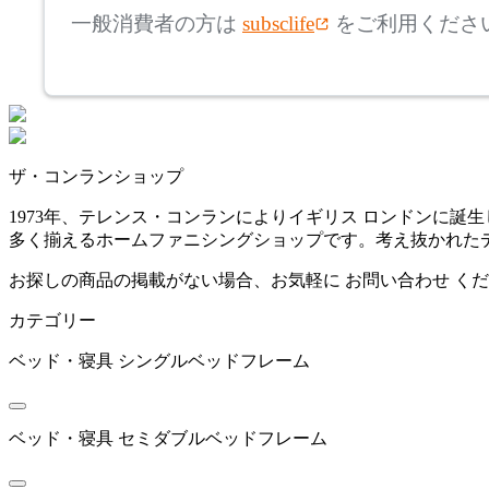
ヒカリ
一般消費者の方は
subsclife
をご利用くださ
~
ITOKI
mm
座面高
検索
イトーキ
~
ザ・コンランショップ
JOURNAL STANDARD F
mm
1973年、テレンス・コンランによりイギリス ロンドンに
URNITURE
多く揃えるホームファニシングショップです。考え抜かれた
ジャーナルスタンダード
ファニチャー
お探しの商品の掲載がない場合、お気軽に
お問い合わせ
くだ
カテゴリー
MOEBE
ベッド・寝具
シングルベッドフレーム
ムーべ
ベッド・寝具
セミダブルベッドフレーム
NIHON BED