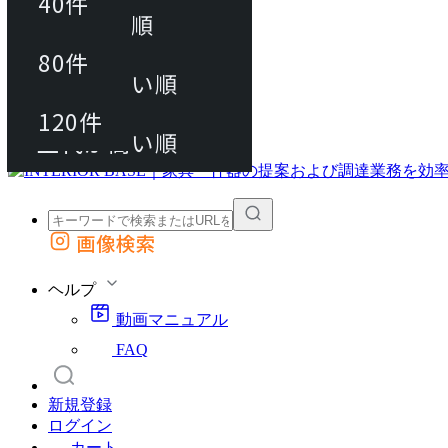
40件
おすすめ順
80件
80件
上代が安い順
動画マニュアル
120件
120件
FAQ
カート
上代が高い順
画像検索
外部サイトの商品をカートに追加
他のサイトで見つけた商品ページのURLを貼り付けて、カートに追加できます
ヘルプ
動画マニュアル
FAQ
新規登録
ログイン
カート