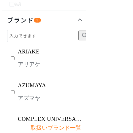
寝具
チェア・椅子
パーソナルブース・集中ブース
オフィスアクセサリー・備品
インテリア雑貨
ガーデン・屋外
キッズ家具
生活家電
キッチン家電
建具
オフプライス什器
ブランド
1
ARIAKE
アリアケ
AZUMAYA
アズマヤ
COMPLEX UNIVERSAL
FURNITURE SUPPLY
取扱いブランド一覧
コンプレックスユニバー