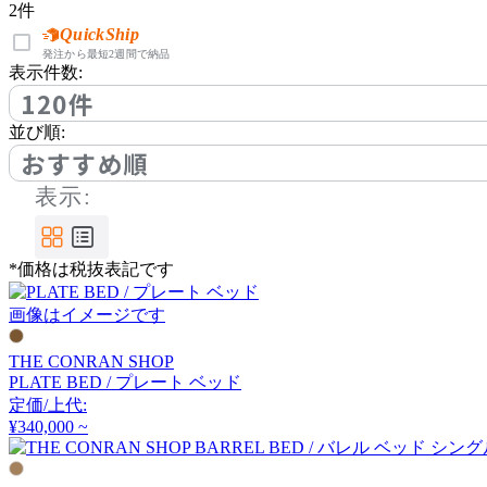
2
件
シーリー
QuickShip
発注から最短2週間で納品
表示件数:
Serta
120件
並び順:
サータ
おすすめ順
表示:
TAKANO MOKKOU
タカノモッコウ
*価格は税抜表記です
画像はイメージです
THE CONRAN SHOP
THE CONRAN SHOP
PLATE BED / プレート ベッド
ザ・コンランショップ
定価/上代:
¥340,000 ~
Utility