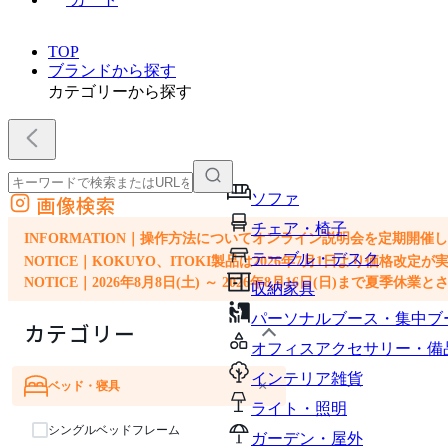
TOP
ブランドから探す
カテゴリーから探す
ソファ
画像検索
外部サイトの商品をカートに追加
チェア・椅子
他のサイトで見つけた商品ページのURLを貼り付けて、カートに追加できます
INFORMATION｜操作方法についてオンライン説明会を定期開催
テーブル・デスク
NOTICE｜KOKUYO、ITOKI製品は2026年7月1日より価
NOTICE｜2026年8月8日(土) ～ 2026年8月16日(日)まで夏季休
収納家具
パーソナルブース・集中ブ
カテゴリー
オフィスアクセサリー・備
インテリア雑貨
×
ベッド・寝具
ソファ
テーブル・デスク
収納家具
ライト・照明
ライト・照明
シングルベッドフレーム
ガーデン・屋外