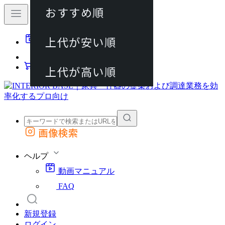
おすすめ順
80件
上代が安い順
動画マニュアル
120件
FAQ
カート
上代が高い順
画像検索
外部サイトの商品をカートに追加
他のサイトで見つけた商品ページのURLを貼り付けて、カートに追加できます
ヘルプ
動画マニュアル
FAQ
新規登録
ログイン