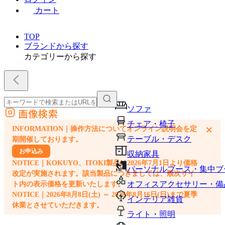
カート
TOP
ブランドから探す
カテゴリーから探す
ソファ
画像検索
外部サイトの商品をカートに追加
チェア・椅子
×
INFORMATION｜操作方法についてオンライン説明会を定
他のサイトで見つけた商品ページのURLを貼り付けて、カートに追加できます
テーブル・デスク
期開催しております。
お申込み
収納家具
NOTICE｜KOKUYO、ITOKI製品は2026年7月1日より価格
パーソナルブース・集中ブ
改定が実施されます。該当製品につきましては、順次サイ
オフィスアクセサリー・備
ト内の表示価格を更新いたします。
NOTICE｜2026年8月8日(土) ～ 2026年8月16日(日)まで夏季
インテリア雑貨
休業とさせていただきます。
ライト・照明