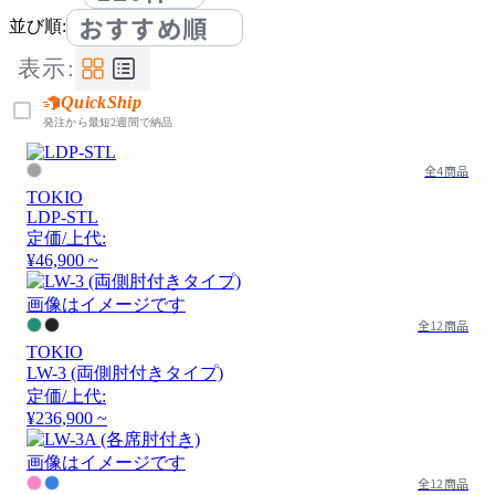
おすすめ順
並び順:
表示:
QuickShip
発注から最短2週間で納品
全4商品
TOKIO
LDP-STL
定価/上代:
¥46,900 ~
画像はイメージです
全12商品
TOKIO
LW-3 (両側肘付きタイプ)
定価/上代:
¥236,900 ~
画像はイメージです
全12商品