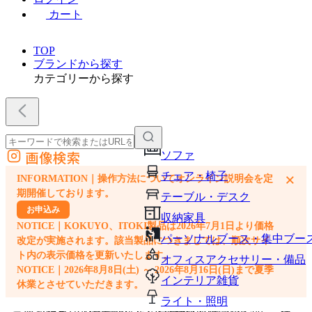
カート
TOP
ブランドから探す
カテゴリーから探す
画像検索
ソファ
外部サイトの商品をカートに追加
チェア・椅子
×
INFORMATION｜操作方法についてオンライン説明会を定
他のサイトで見つけた商品ページのURLを貼り付けて、カートに追加できます
期開催しております。
テーブル・デスク
お申込み
収納家具
NOTICE｜KOKUYO、ITOKI製品は2026年7月1日より価格
パーソナルブース・集中ブー
改定が実施されます。該当製品につきましては、順次サイ
ト内の表示価格を更新いたします。
オフィスアクセサリー・備品
NOTICE｜2026年8月8日(土) ～ 2026年8月16日(日)まで夏季
インテリア雑貨
休業とさせていただきます。
ライト・照明