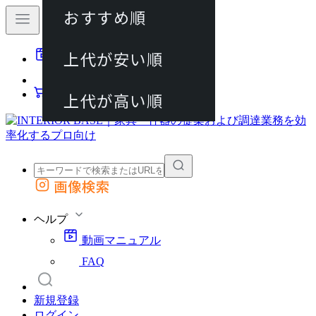
おすすめ順
80件
上代が安い順
動画マニュアル
120件
FAQ
カート
上代が高い順
画像検索
外部サイトの商品をカートに追加
他のサイトで見つけた商品ページのURLを貼り付けて、カートに追加できます
ヘルプ
動画マニュアル
FAQ
新規登録
ログイン