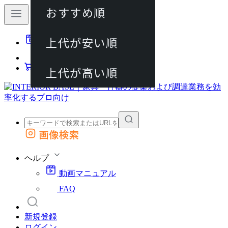
おすすめ順
80件
上代が安い順
動画マニュアル
120件
FAQ
カート
上代が高い順
画像検索
外部サイトの商品をカートに追加
他のサイトで見つけた商品ページのURLを貼り付けて、カートに追加できます
ヘルプ
動画マニュアル
FAQ
新規登録
ログイン