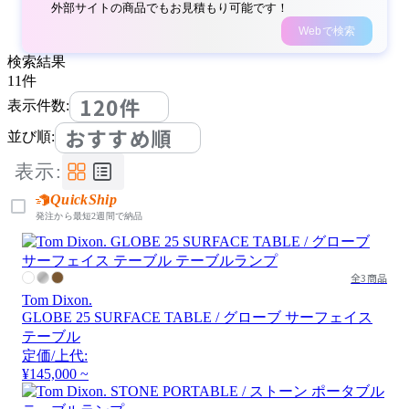
外部サイトの商品でもお見積もり可能です！
Webで検索
検索結果
11
件
120件
表示件数:
おすすめ順
並び順:
表示:
QuickShip
発注から最短2週間で納品
全3商品
Tom Dixon.
GLOBE 25 SURFACE TABLE / グローブ サーフェイス
テーブル
定価/上代:
¥145,000 ~