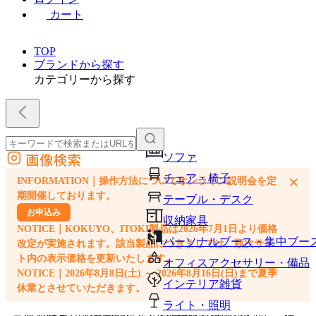
カート
TOP
ブランドから探す
カテゴリーから探す
画像検索
ソファ
外部サイトの商品をカートに追加
チェア・椅子
×
INFORMATION｜操作方法についてオンライン説明会を定
他のサイトで見つけた商品ページのURLを貼り付けて、カートに追加できます
期開催しております。
テーブル・デスク
お申込み
収納家具
NOTICE｜KOKUYO、ITOKI製品は2026年7月1日より価格
パーソナルブース・集中ブー
改定が実施されます。該当製品につきましては、順次サイ
ト内の表示価格を更新いたします。
オフィスアクセサリー・備品
NOTICE｜2026年8月8日(土) ～ 2026年8月16日(日)まで夏季
インテリア雑貨
休業とさせていただきます。
ライト・照明