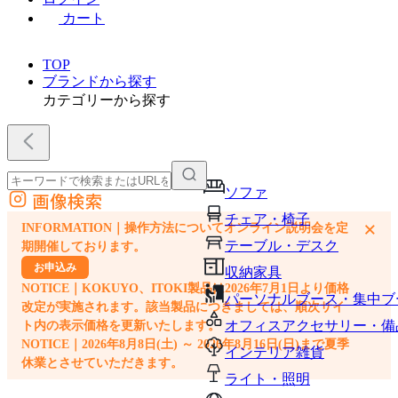
カート
TOP
ブランドから探す
カテゴリーから探す
ソファ
画像検索
外部サイトの商品をカートに追加
チェア・椅子
×
INFORMATION｜操作方法についてオンライン説明会を定
他のサイトで見つけた商品ページのURLを貼り付けて、カートに追加できます
テーブル・デスク
期開催しております。
お申込み
収納家具
NOTICE｜KOKUYO、ITOKI製品は2026年7月1日より価格
パーソナルブース・集中ブ
改定が実施されます。該当製品につきましては、順次サイ
オフィスアクセサリー・備
ト内の表示価格を更新いたします。
NOTICE｜2026年8月8日(土) ～ 2026年8月16日(日)まで夏季
インテリア雑貨
休業とさせていただきます。
ライト・照明