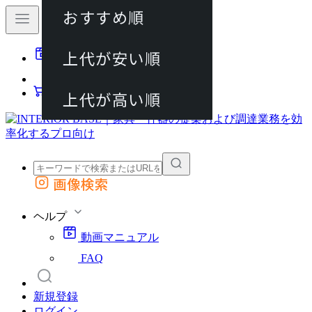
おすすめ順
80件
上代が安い順
動画マニュアル
120件
FAQ
カート
上代が高い順
画像検索
外部サイトの商品をカートに追加
他のサイトで見つけた商品ページのURLを貼り付けて、カートに追加できます
ヘルプ
動画マニュアル
FAQ
新規登録
ログイン