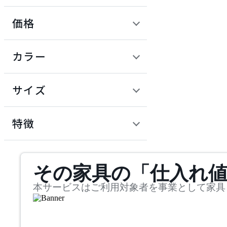
ロジェクト
価格
dream bed
定価 / 上代 (税抜)
検索
カラー
ドリームベッド
~
円
サイズ
HIKARI
幅
ヒカリ
検索
特徴
~
ITOKI
mm
サステナビリティ商品
その家具の「仕入れ
奥行
検索
イトーキ
~
本サービスはご利用対象者を事業として家具
JOURNAL STANDARD F
mm
URNITURE
高さ
検索