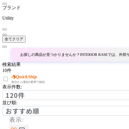
ルフ ベッテン
ブランド
Utility
Sealy
シーリー
全てクリア
Serta
お探しの商品が見つかりませんか？INTERIOR BASEでは、
検索結果
サータ
10
件
QuickShip
発注から最短2週間で納品
表示件数:
TAKANO MOKKOU
120件
タカノモッコウ
並び順:
おすすめ順
表示:
THE CONRAN SHOP