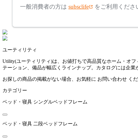
ジャーナルスタンダード
一般消費者の方は
subsclife
をご利用くださ
ファニチャー
~
MOEBE
mm
座面高
検索
ムーべ
~
ユーティリティ
NIHON BED
mm
Utility(ユーティリティ)は、お値打ちで高品質なホー
テーション、備品が幅広くラインナップ。カタログには企業か
ニホンベッド
お探しの商品の掲載がない場合、お気軽に
お問い合わせ
くだ
カテゴリー
NOWHERE LIKE HOME
ベッド・寝具
シングルベッドフレーム
ノーウェアライクホーム
ベッド・寝具
二段ベッドフレーム
RUF BETTEN