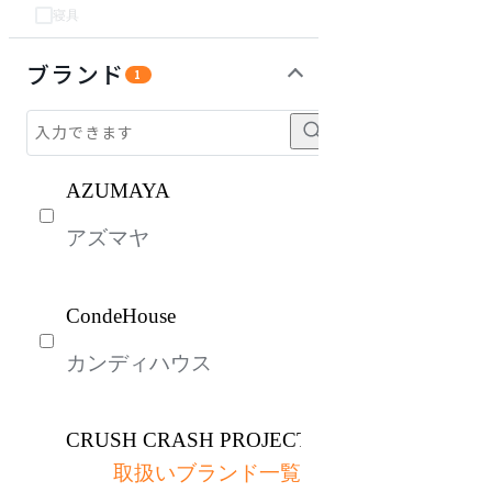
寝具
パーソナルブース・集中ブース
ライト・照明
生活家電
キッチン家電
建具
オフプライス什器
ブランド
1
AZUMAYA
アズマヤ
CondeHouse
カンディハウス
CRUSH CRASH PROJECT
取扱いブランド一覧
クラッシュクラッシュプ