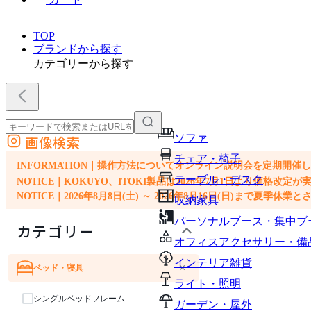
TOP
ブランドから探す
カテゴリーから探す
ソファ
画像検索
外部サイトの商品をカートに追加
チェア・椅子
他のサイトで見つけた商品ページのURLを貼り付けて、カートに追加できます
INFORMATION｜操作方法についてオンライン説明会を定期開催
テーブル・デスク
NOTICE｜KOKUYO、ITOKI製品は2026年7月1日より価
NOTICE｜2026年8月8日(土) ～ 2026年8月16日(日)まで夏季休
収納家具
パーソナルブース・集中ブ
カテゴリー
オフィスアクセサリー・備
インテリア雑貨
×
ベッド・寝具
ソファ
チェア・椅子
テーブル・デスク
収納家具
オフィスアクセサリー・備品
インテリア雑貨
ガーデン・屋外
キッズ家具
ライト・照明
シングルベッドフレーム
ガーデン・屋外