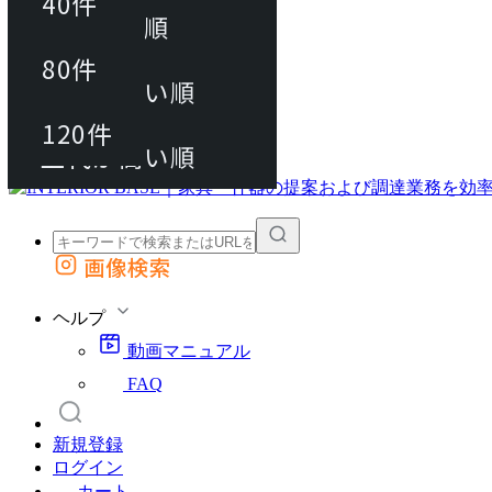
40件
おすすめ順
80件
80件
上代が安い順
動画マニュアル
120件
120件
FAQ
カート
上代が高い順
画像検索
外部サイトの商品をカートに追加
他のサイトで見つけた商品ページのURLを貼り付けて、カートに追加できます
ヘルプ
動画マニュアル
FAQ
新規登録
ログイン
カート