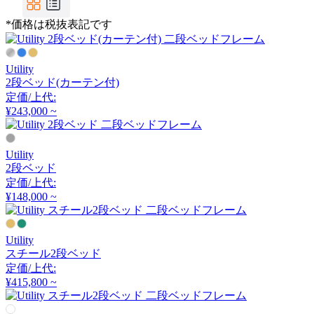
ザ・コンランショップ
*価格は税抜表記です
Utility
Utility
2段ベッド(カーテン付)
ユーティリティ
定価/上代:
¥243,000 ~
小島工芸
Utility
2段ベッド
コジマコウゲイ
定価/上代:
¥148,000 ~
無印良品
Utility
ムジルシリョウヒン
スチール2段ベッド
定価/上代:
¥415,800 ~