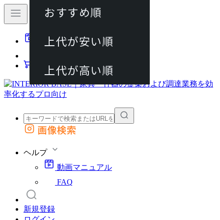
おすすめ順
80件
上代が安い順
動画マニュアル
120件
FAQ
カート
上代が高い順
画像検索
外部サイトの商品をカートに追加
他のサイトで見つけた商品ページのURLを貼り付けて、カートに追加できます
ヘルプ
動画マニュアル
FAQ
新規登録
ログイン