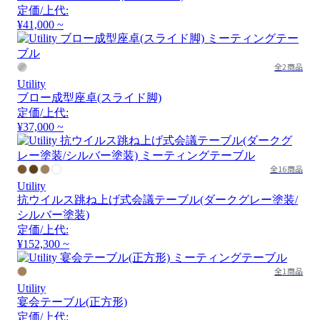
定価/上代:
¥41,000 ~
全2商品
Utility
ブロー成型座卓(スライド脚)
定価/上代:
¥37,000 ~
全16商品
Utility
抗ウイルス跳ね上げ式会議テーブル(ダークグレー塗装/
シルバー塗装)
定価/上代:
¥152,300 ~
全1商品
Utility
宴会テーブル(正方形)
定価/上代: