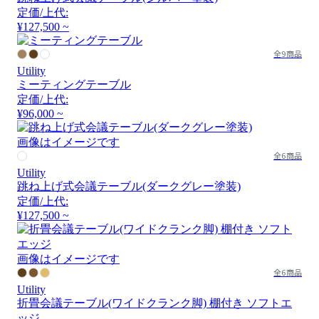
定価/上代:
¥127,500 ~
全9商品
Utility
ミーティングテーブル
定価/上代:
¥96,000 ~
画像はイメージです
全6商品
Utility
跳ね上げ式会議テーブル(ダークグレー塗装)
定価/上代:
¥127,500 ~
画像はイメージです
全6商品
Utility
折畳会議テーブル(ワイドクランク脚) 棚付き ソフトエ
ッジ