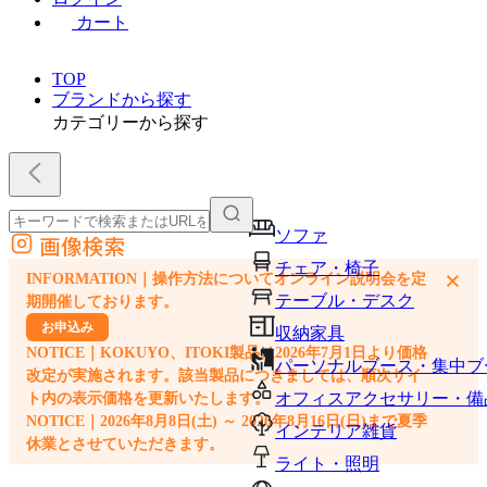
カート
TOP
ブランドから探す
カテゴリーから探す
ソファ
画像検索
外部サイトの商品をカートに追加
チェア・椅子
×
INFORMATION｜操作方法についてオンライン説明会を定
他のサイトで見つけた商品ページのURLを貼り付けて、カートに追加できます
テーブル・デスク
期開催しております。
お申込み
収納家具
NOTICE｜KOKUYO、ITOKI製品は2026年7月1日より価格
パーソナルブース・集中ブ
改定が実施されます。該当製品につきましては、順次サイ
オフィスアクセサリー・備
ト内の表示価格を更新いたします。
NOTICE｜2026年8月8日(土) ～ 2026年8月16日(日)まで夏季
インテリア雑貨
休業とさせていただきます。
ライト・照明