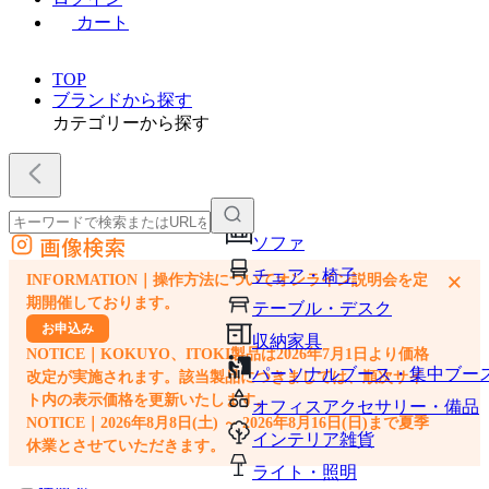
カート
TOP
ブランドから探す
カテゴリーから探す
画像検索
ソファ
外部サイトの商品をカートに追加
チェア・椅子
×
INFORMATION｜操作方法についてオンライン説明会を定
他のサイトで見つけた商品ページのURLを貼り付けて、カートに追加できます
期開催しております。
テーブル・デスク
お申込み
収納家具
NOTICE｜KOKUYO、ITOKI製品は2026年7月1日より価格
パーソナルブース・集中ブー
改定が実施されます。該当製品につきましては、順次サイ
ト内の表示価格を更新いたします。
オフィスアクセサリー・備品
NOTICE｜2026年8月8日(土) ～ 2026年8月16日(日)まで夏季
インテリア雑貨
休業とさせていただきます。
ライト・照明