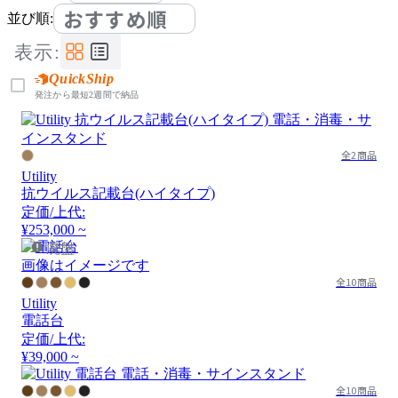
おすすめ順
並び順:
表示:
QuickShip
発注から最短2週間で納品
全2商品
Utility
抗ウイルス記載台(ハイタイプ)
定価/上代:
¥253,000 ~
廃盤
画像はイメージです
全10商品
Utility
電話台
定価/上代:
¥39,000 ~
全10商品