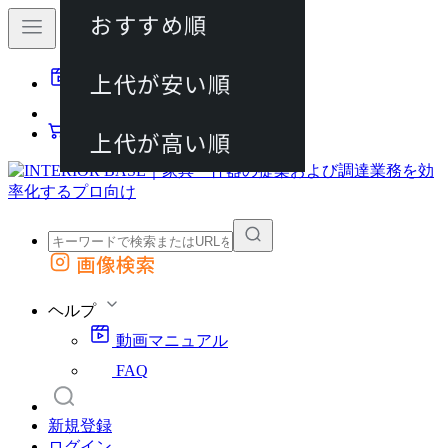
おすすめ順
80件
上代が安い順
動画マニュアル
120件
FAQ
カート
上代が高い順
画像検索
外部サイトの商品をカートに追加
他のサイトで見つけた商品ページのURLを貼り付けて、カートに追加できます
ヘルプ
動画マニュアル
FAQ
新規登録
ログイン