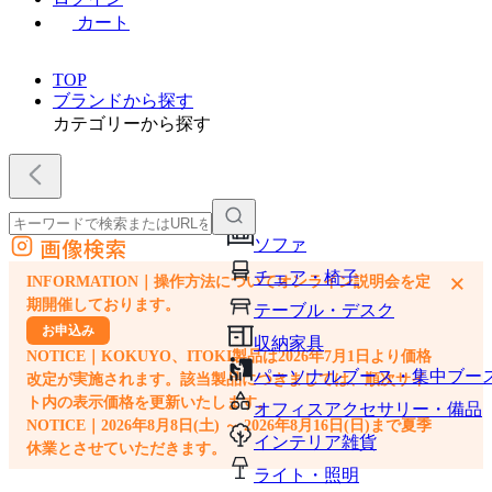
カート
TOP
ブランドから探す
カテゴリーから探す
画像検索
ソファ
外部サイトの商品をカートに追加
チェア・椅子
×
INFORMATION｜操作方法についてオンライン説明会を定
他のサイトで見つけた商品ページのURLを貼り付けて、カートに追加できます
期開催しております。
テーブル・デスク
お申込み
収納家具
NOTICE｜KOKUYO、ITOKI製品は2026年7月1日より価格
パーソナルブース・集中ブー
改定が実施されます。該当製品につきましては、順次サイ
ト内の表示価格を更新いたします。
オフィスアクセサリー・備品
NOTICE｜2026年8月8日(土) ～ 2026年8月16日(日)まで夏季
インテリア雑貨
休業とさせていただきます。
ライト・照明