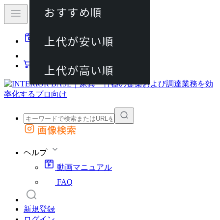
おすすめ順
80件
上代が安い順
動画マニュアル
120件
FAQ
カート
上代が高い順
画像検索
外部サイトの商品をカートに追加
他のサイトで見つけた商品ページのURLを貼り付けて、カートに追加できます
ヘルプ
動画マニュアル
FAQ
新規登録
ログイン