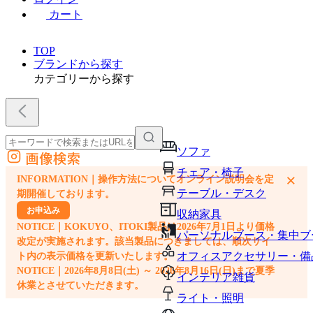
カート
TOP
ブランドから探す
カテゴリーから探す
ソファ
画像検索
外部サイトの商品をカートに追加
チェア・椅子
×
INFORMATION｜操作方法についてオンライン説明会を定
他のサイトで見つけた商品ページのURLを貼り付けて、カートに追加できます
テーブル・デスク
期開催しております。
お申込み
収納家具
NOTICE｜KOKUYO、ITOKI製品は2026年7月1日より価格
パーソナルブース・集中ブ
改定が実施されます。該当製品につきましては、順次サイ
オフィスアクセサリー・備
ト内の表示価格を更新いたします。
NOTICE｜2026年8月8日(土) ～ 2026年8月16日(日)まで夏季
インテリア雑貨
休業とさせていただきます。
ライト・照明