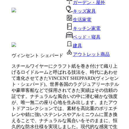
ガーデン・屋外
キッズ家具
生活家電
キッチン家電
ベッド・寝具
建具
アウトレット商品
ヴィンセント シェパード
スチールワイヤーにクラフト紙を巻き付けて織り上
げるロイドルームと呼ばれる技法を、時代にあわせ
て進化させてきたVINCENT SHEPPARD(ヴィンセン
ト・シェパード)。世界各国のラグジュアリーホテル
や豪華客船などで採用されてきた実績はその信頼の
証です。ナチュラルな風合いの中に潜む確かな強度
が、唯一無二の座り心地を生み出します。またアウ
トドアコレクションでは、素材を高比重のポリエチ
レンや錆に強いステンレスやアルミニウムに置き換
えることで、ナチュラルな風合いをそのままに、恒
久的な防水仕様を実現しました。現代的な感覚で生