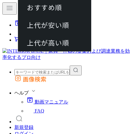
おすすめ順
80件
上代が安い順
動画マニュアル
120件
FAQ
カート
上代が高い順
画像検索
外部サイトの商品をカートに追加
他のサイトで見つけた商品ページのURLを貼り付けて、カートに追加できます
ヘルプ
動画マニュアル
FAQ
新規登録
ログイン