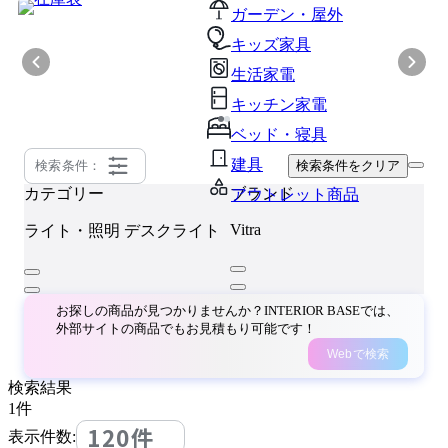
ガーデン・屋外
キッズ家具
生活家電
キッチン家電
ベッド・寝具
建具
検索条件：
検索条件をクリア
カテゴリー
ブランド
アウトレット商品
Vitra
ライト・照明
デスクライト
お探しの商品が見つかりませんか？INTERIOR BASEでは、
外部サイトの商品でもお見積もり可能です！
Webで検索
検索結果
1
件
120件
表示件数: