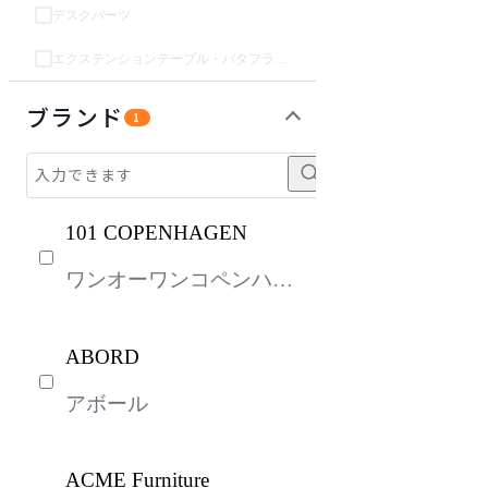
デスクパーツ
エクステンションテーブル・バタフライテーブル・伸長テーブル
収納家具
パーソナルブース・集中ブース
オフィスアクセサリー・備品
インテリア雑貨
ライト・照明
ガーデン・屋外
キッズ家具
ベッド・寝具
生活家電
キッチン家電
建具
オフプライス什器
ブランド
1
101 COPENHAGEN
ワンオーワンコペンハー
ゲン
ABORD
アボール
ACME Furniture