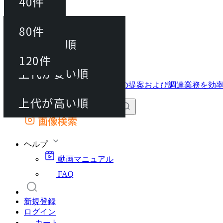
40件
並び替え
40件
80件
おすすめ順
動画マニュアル
80件
120件
FAQ
カート
上代が安い順
120件
上代が高い順
画像検索
外部サイトの商品をカートに追加
他のサイトで見つけた商品ページのURLを貼り付けて、カートに追加できます
ヘルプ
動画マニュアル
FAQ
新規登録
ログイン
カート