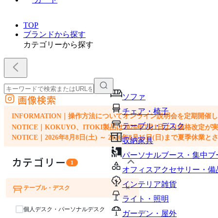
TOP
ブランドから探す
カテゴリーから探す
ソファ
画像検索
外部サイトの商品をカートに追加
チェア・椅子
他のサイトで見つけた商品ページのURLを貼り付けて、カートに追加できます
INFORMATION｜操作方法についてオンライン説明会を定期開催
テーブル・デスク
NOTICE｜KOKUYO、ITOKI製品は2026年7月1日より価
NOTICE｜2026年8月8日(土) ～ 2026年8月16日(日)まで夏季休
収納家具
パーソナルブース・集中ブ
カテゴリー
1
オフィスアクセサリー・備
インテリア雑貨
×
テーブル・デスク
ソファ
チェア・椅子
ライト・照明
個人デスク・パーソナルデスク
ガーデン・屋外