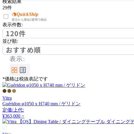
BoConcept
検索結果
29
件
ボーコンセプト
QuickShip
発注から最短2週間で納品
表示件数:
120件
by interiors
並び順:
おすすめ順
バイインテリアズ
表示:
Coccole
*価格は税抜表記です
コッコレ
Vitra
COMPLEX UNIVERSAL
Guéridon φ1050 x H740 mm / ゲリドン
FURNITURE SUPPLY
定価/上代:
コンプレックスユニバー
¥363,000 ~
サルファニチャーサプラ
イ