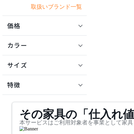
取扱いブランド一覧
アクメファニチャー
価格
ADAL
定価 / 上代 (税抜)
検索
カラー
アダル
~
円
サイズ
ADAL TOTAL INTERIOR
COLLECTION
幅
アダルトータルインテリ
検索
特徴
アコレクション
~
ADRS
mm
サステナビリティ商品
その家具の「仕入れ
奥行
検索
アドレス
~
本サービスはご利用対象者を事業として家具
ARIAKE