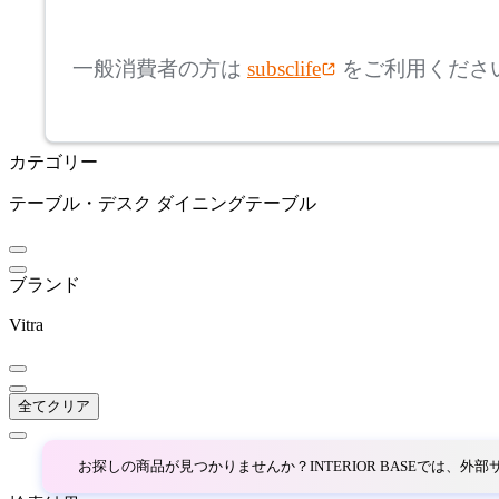
mm
高さ
検索
アリアケ
一般消費者の方は
subsclife
をご利用くださ
~
artek
mm
カテゴリー
座面高
検索
アルテック
テーブル・デスク
ダイニングテーブル
~
ARUNAi
mm
ブランド
アルナイ
Vitra
AZUMAYA
全てクリア
アズマヤ
お探しの商品が見つかりませんか？INTERIOR BASEでは、