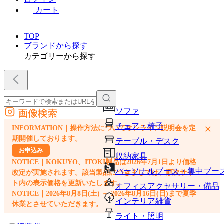
カート
TOP
ブランドから探す
カテゴリーから探す
画像検索
ソファ
外部サイトの商品をカートに追加
チェア・椅子
×
INFORMATION｜操作方法についてオンライン説明会を定
他のサイトで見つけた商品ページのURLを貼り付けて、カートに追加できます
期開催しております。
テーブル・デスク
お申込み
収納家具
NOTICE｜KOKUYO、ITOKI製品は2026年7月1日より価格
パーソナルブース・集中ブー
改定が実施されます。該当製品につきましては、順次サイ
ト内の表示価格を更新いたします。
オフィスアクセサリー・備品
NOTICE｜2026年8月8日(土) ～ 2026年8月16日(日)まで夏季
インテリア雑貨
休業とさせていただきます。
ライト・照明