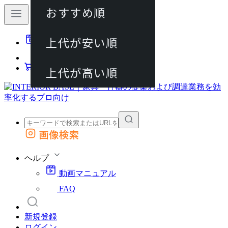
おすすめ順
80件
上代が安い順
動画マニュアル
120件
FAQ
カート
上代が高い順
画像検索
外部サイトの商品をカートに追加
他のサイトで見つけた商品ページのURLを貼り付けて、カートに追加できます
ヘルプ
動画マニュアル
FAQ
新規登録
ログイン