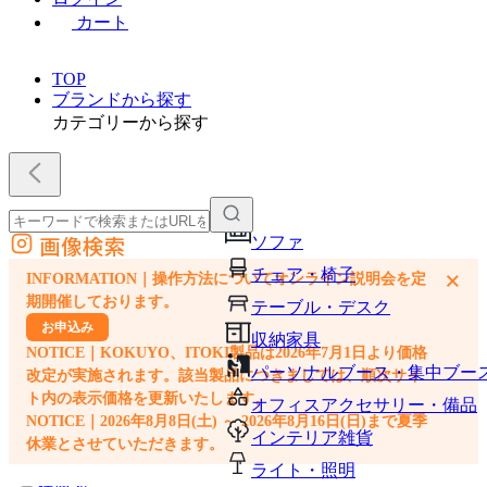
カート
TOP
ブランドから探す
カテゴリーから探す
画像検索
ソファ
外部サイトの商品をカートに追加
チェア・椅子
×
INFORMATION｜操作方法についてオンライン説明会を定
他のサイトで見つけた商品ページのURLを貼り付けて、カートに追加できます
期開催しております。
テーブル・デスク
お申込み
収納家具
NOTICE｜KOKUYO、ITOKI製品は2026年7月1日より価格
パーソナルブース・集中ブー
改定が実施されます。該当製品につきましては、順次サイ
ト内の表示価格を更新いたします。
オフィスアクセサリー・備品
NOTICE｜2026年8月8日(土) ～ 2026年8月16日(日)まで夏季
インテリア雑貨
休業とさせていただきます。
ライト・照明