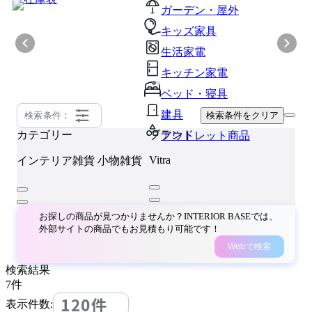
ガーデン・屋外
キッズ家具
生活家電
キッチン家電
ベッド・寝具
建具
検索条件：
検索条件をクリア
カテゴリー
ブランド
アウトレット商品
Vitra
インテリア雑貨
小物雑貨
お探しの商品が見つかりませんか？INTERIOR BASEでは、
外部サイトの商品でもお見積もり可能です！
Webで検索
検索結果
7
件
120件
表示件数: