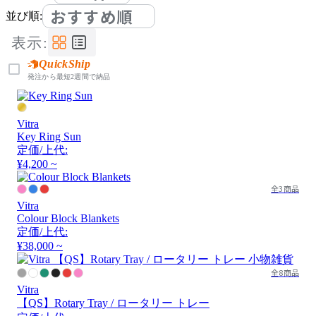
おすすめ順
並び順:
表示:
QuickShip
発注から最短2週間で納品
Vitra
Key Ring Sun
定価/上代:
¥4,200 ~
全3商品
Vitra
Colour Block Blankets
定価/上代:
¥38,000 ~
全8商品
Vitra
【QS】Rotary Tray / ロータリー トレー