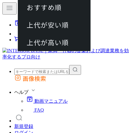
おすすめ順
80件
上代が安い順
動画マニュアル
120件
FAQ
カート
上代が高い順
画像検索
外部サイトの商品をカートに追加
他のサイトで見つけた商品ページのURLを貼り付けて、カートに追加できます
ヘルプ
動画マニュアル
FAQ
新規登録
ログイン