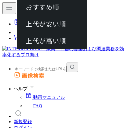
おすすめ順
80件
上代が安い順
動画マニュアル
120件
FAQ
カート
上代が高い順
画像検索
外部サイトの商品をカートに追加
他のサイトで見つけた商品ページのURLを貼り付けて、カートに追加できます
ヘルプ
動画マニュアル
FAQ
新規登録
ログイン