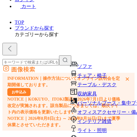
カート
TOP
ブランドから探す
カテゴリーから探す
ソファ
画像検索
外部サイトの商品をカートに追加
チェア・椅子
×
INFORMATION｜操作方法についてオンライン説明会を定
他のサイトで見つけた商品ページのURLを貼り付けて、カートに追加できます
テーブル・デスク
期開催しております。
お申込み
収納家具
NOTICE｜KOKUYO、ITOKI製品は2026年7月1日より価格
パーソナルブース・集中ブ
改定が実施されます。該当製品につきましては、順次サイ
オフィスアクセサリー・備
ト内の表示価格を更新いたします。
NOTICE｜2026年8月8日(土) ～ 2026年8月16日(日)まで夏季
インテリア雑貨
休業とさせていただきます。
ライト・照明