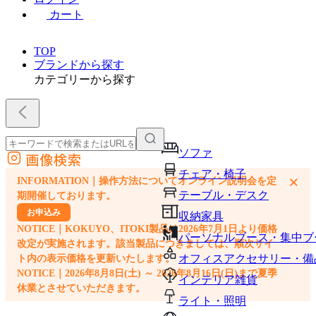
カート
TOP
ブランドから探す
カテゴリーから探す
ソファ
画像検索
外部サイトの商品をカートに追加
チェア・椅子
×
INFORMATION｜操作方法についてオンライン説明会を定
他のサイトで見つけた商品ページのURLを貼り付けて、カートに追加できます
テーブル・デスク
期開催しております。
お申込み
収納家具
NOTICE｜KOKUYO、ITOKI製品は2026年7月1日より価格
パーソナルブース・集中ブ
改定が実施されます。該当製品につきましては、順次サイ
オフィスアクセサリー・備
ト内の表示価格を更新いたします。
NOTICE｜2026年8月8日(土) ～ 2026年8月16日(日)まで夏季
インテリア雑貨
休業とさせていただきます。
ライト・照明