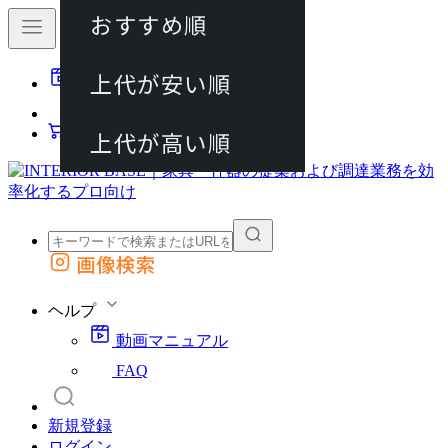
おすすめ順
80件
上代が安い順
動画マニュアル
120件
FAQ
カート
上代が高い順
画像検索
外部サイトの商品をカートに追加
他のサイトで見つけた商品ページのURLを貼り付けて、カートに追加できます
ヘルプ
動画マニュアル
FAQ
新規登録
ログイン