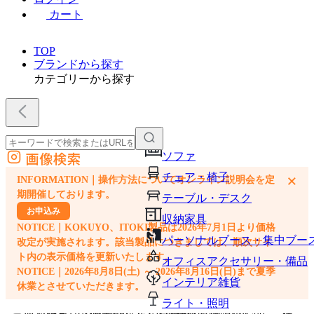
カート
TOP
ブランドから探す
カテゴリーから探す
画像検索
ソファ
外部サイトの商品をカートに追加
チェア・椅子
×
INFORMATION｜操作方法についてオンライン説明会を定
他のサイトで見つけた商品ページのURLを貼り付けて、カートに追加できます
期開催しております。
テーブル・デスク
お申込み
収納家具
NOTICE｜KOKUYO、ITOKI製品は2026年7月1日より価格
パーソナルブース・集中ブー
改定が実施されます。該当製品につきましては、順次サイ
ト内の表示価格を更新いたします。
オフィスアクセサリー・備品
NOTICE｜2026年8月8日(土) ～ 2026年8月16日(日)まで夏季
インテリア雑貨
休業とさせていただきます。
ライト・照明