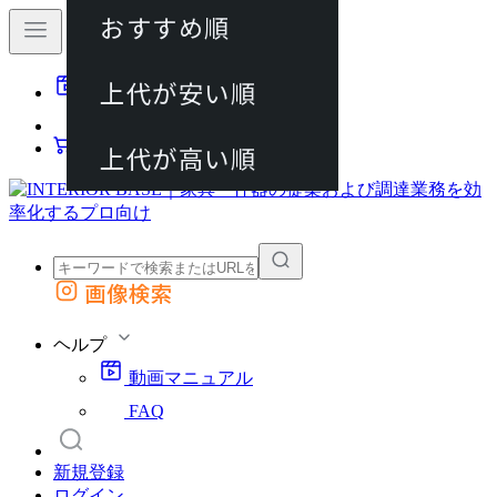
おすすめ順
80件
上代が安い順
動画マニュアル
120件
FAQ
カート
上代が高い順
画像検索
外部サイトの商品をカートに追加
他のサイトで見つけた商品ページのURLを貼り付けて、カートに追加できます
ヘルプ
動画マニュアル
FAQ
新規登録
ログイン