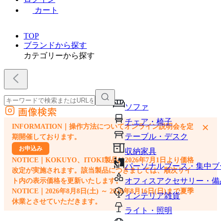
カート
TOP
ブランドから探す
カテゴリーから探す
ソファ
画像検索
外部サイトの商品をカートに追加
チェア・椅子
×
INFORMATION｜操作方法についてオンライン説明会を定
他のサイトで見つけた商品ページのURLを貼り付けて、カートに追加できます
テーブル・デスク
期開催しております。
お申込み
収納家具
NOTICE｜KOKUYO、ITOKI製品は2026年7月1日より価格
パーソナルブース・集中ブ
改定が実施されます。該当製品につきましては、順次サイ
オフィスアクセサリー・備
ト内の表示価格を更新いたします。
NOTICE｜2026年8月8日(土) ～ 2026年8月16日(日)まで夏季
インテリア雑貨
休業とさせていただきます。
ライト・照明