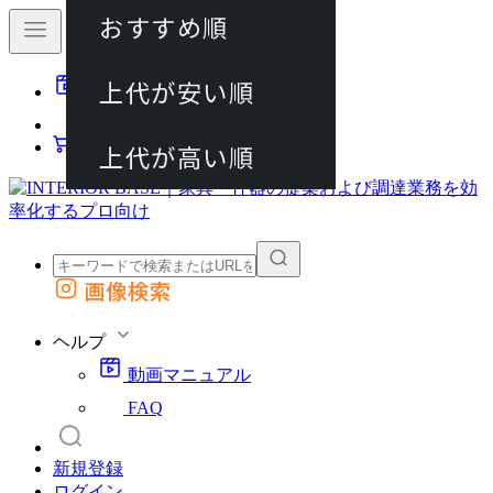
おすすめ順
80件
上代が安い順
動画マニュアル
120件
FAQ
カート
上代が高い順
画像検索
外部サイトの商品をカートに追加
他のサイトで見つけた商品ページのURLを貼り付けて、カートに追加できます
ヘルプ
動画マニュアル
FAQ
新規登録
ログイン