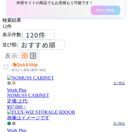
外部サイトの商品でもお見積もり可能です！
Webで検索
検索結果
12
件
120件
表示件数:
おすすめ順
並び順:
表示:
QuickShip
発注から最短2週間で納品
全2商品
Work Plus
NOMUSS CABINET
定価/上代:
¥97,000 ~
画像はイメージです
全2商品
Work Plus