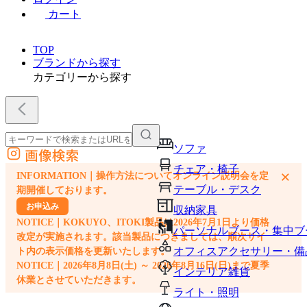
カート
TOP
ブランドから探す
カテゴリーから探す
ソファ
画像検索
外部サイトの商品をカートに追加
チェア・椅子
×
INFORMATION｜操作方法についてオンライン説明会を定
他のサイトで見つけた商品ページのURLを貼り付けて、カートに追加できます
テーブル・デスク
期開催しております。
お申込み
収納家具
NOTICE｜KOKUYO、ITOKI製品は2026年7月1日より価格
パーソナルブース・集中ブ
改定が実施されます。該当製品につきましては、順次サイ
オフィスアクセサリー・備
ト内の表示価格を更新いたします。
NOTICE｜2026年8月8日(土) ～ 2026年8月16日(日)まで夏季
インテリア雑貨
休業とさせていただきます。
ライト・照明