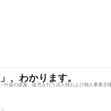
値」、わかります。
・什器の提案、販売を行う法人様および個人事業主
い。