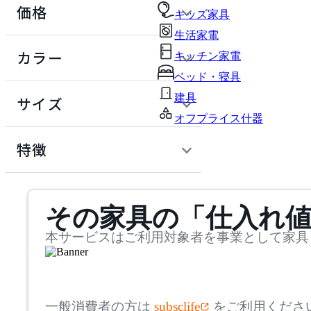
価格
テーブル・デスク
キッズ家具
生活家電
101 COPENHAGEN
収納家具
定価 / 上代 (税抜)
検索
カラー
キッチン家電
~
ワンオーワンコペンハー
パーソナルブース・集中ブース
ベッド・寝具
ゲン
オフィスアクセサリー・備品
円
建具
サイズ
201˚
オフプライス什器
インテリア雑貨
幅
検索
特徴
ニヒャクイチド
ライト・照明
~
ガーデン・屋外
mm
サステナビリティ商品
ABORD
キッズ家具
その家具の「仕入れ
奥行
検索
取扱いブランド一覧
アボール
生活家電
~
本サービスはご利用対象者を事業として家具
キッチン家電
mm
ACME Furniture
高さ
検索
ベッド・寝具
一般消費者の方は
subsclife
をご利用くださ
アクメファニチャー