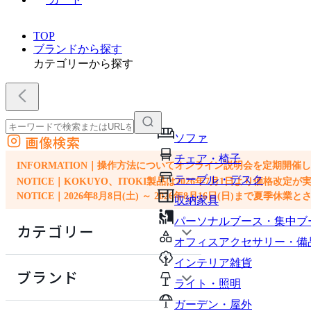
TOP
ブランドから探す
カテゴリーから探す
ソファ
画像検索
外部サイトの商品をカートに追加
チェア・椅子
他のサイトで見つけた商品ページのURLを貼り付けて、カートに追加できます
INFORMATION｜操作方法についてオンライン説明会を定期開催
テーブル・デスク
NOTICE｜KOKUYO、ITOKI製品は2026年7月1日より価
NOTICE｜2026年8月8日(土) ～ 2026年8月16日(日)まで夏季休
収納家具
パーソナルブース・集中ブ
カテゴリー
オフィスアクセサリー・備
インテリア雑貨
ソファ
ブランド
ライト・照明
チェア・椅子
ガーデン・屋外